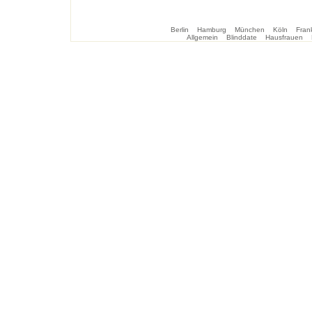
Berlin
Hamburg
München
Köln
Frank
Allgemein
Blinddate
Hausfrauen