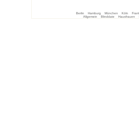
Berlin
Hamburg
München
Köln
Frank
Allgemein
Blinddate
Hausfrauen