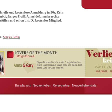
hnelle und kostenlose Anmeldung in 30s, Kein
nötig langes Profil. Anmeldeformular rechts
sfüllen und schon bist Du kostenlos Mitglied.
in:
Singles Berlin
Eigentlich suchte ich in der Singlebörse hier
einen Seitensprung, dann habe ich mich doch
beim Date in Gary verliebt.
Besuche auch
Neuverlieben
Reisepartner
Neuverliebendate