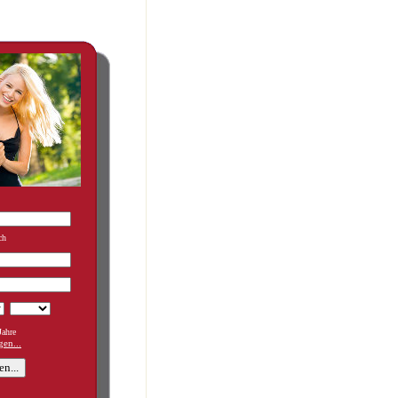
ch
ahre
en...