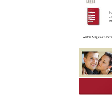
Sc
un
au
Weitere Singles aus Berl