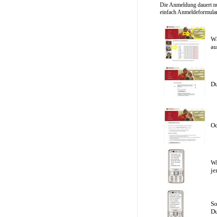
Die Anmeldung dauert nu
einfach Anmeldeformular 
Wä
au
Du
Od
Wi
je
So
Du