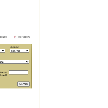
rschau
Impressum
Ich suche
ähe von
leitzahl