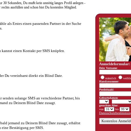
r 30 Sekunden, Du mußt kein unnötig langes Profil anlegen -
rechts ausfüllen und schon bist Du kostenlos Mitglied.
hle als Erstes einen passenden Partner in der Suche
s.
 kannst einen Kontakt per SMS knüpfen.
Anmeldeformular:
Dein Vorname
:
er Du vereinbarst direkt ein Blind Date.
männlich
weibli
Handynummer
:
Postleitzahl
:
r senden solange SMS an verschiedene Partner, bis
Geburtsdatum
:
mand zu Deinem Blind Date zusagt.
gesuchtes Alter
:
von
bis
J
Datenschutzbestimmung
bald jemand zu Deinem Blind Date zusagt, erhältst
 eine Bestätigung per SMS.