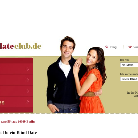
Blog
Vo
Ich bin
Ich suche nach
in der N
Post
 caro(50) aus 10369 Berlin
t Du ein Blind Date