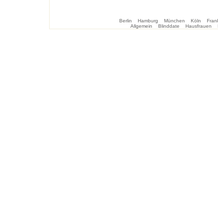
Berlin
Hamburg
München
Köln
Frank
Allgemein
Blinddate
Hausfrauen