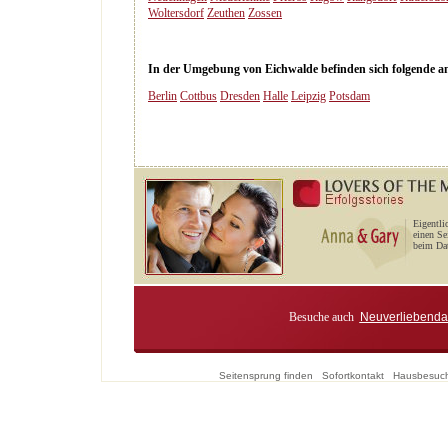
Woltersdorf
Zeuthen
Zossen
In der Umgebung von Eichwalde befinden sich folgende and
Berlin
Cottbus
Dresden
Halle
Leipzig
Potsdam
Eigentli
einen Se
beim Dat
Besuche auch
Neuverliebenda
Seitensprung finden
Sofortkontakt
Hausbesuc