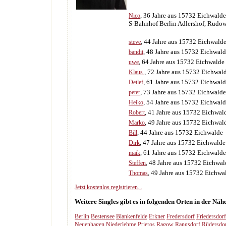
, 36 Jahre aus 15732 Eichwalde
Nico
S-Bahnhof Berlin Adlershof, Rudow
, 44 Jahre aus 15732 Eichwald
steve
, 48 Jahre aus 15732 Eichwal
bandit
, 64 Jahre aus 15732 Eichwalde
uwe
, 72 Jahre aus 15732 Eichwal
Klaus
, 61 Jahre aus 15732 Eichwal
Detlef
, 73 Jahre aus 15732 Eichwalde
peter
, 54 Jahre aus 15732 Eichwal
Heiko
, 41 Jahre aus 15732 Eichwal
Robert
, 49 Jahre aus 15732 Eichwal
Marko
, 44 Jahre aus 15732 Eichwalde
Bill
, 47 Jahre aus 15732 Eichwalde
Dirk
, 61 Jahre aus 15732 Eichwalde
maik
, 48 Jahre aus 15732 Eichwal
Steffen
, 49 Jahre aus 15732 Eichwa
Thomas
Jetzt kostenlos registrieren...
Weitere Singles gibt es in folgenden Orten in der Nä
Berlin
Bestensee
Blankenfelde
Erkner
Fredersdorf
Friedersdorf
Neuenhagen
Niederlehme
Prieros
Ragow
Rangsdorf
Rüdersdo