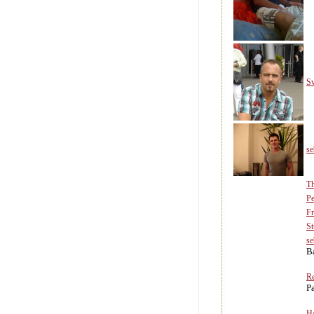
S
se
T
Pe
F
St
se
B
R
P
H