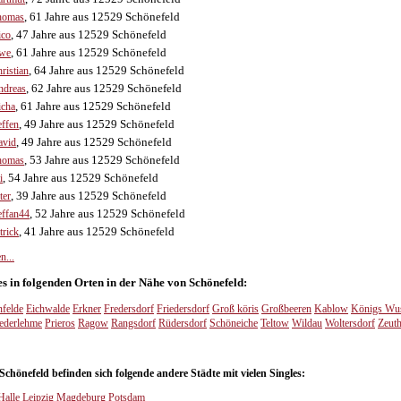
, 61 Jahre aus 12529 Schönefeld
homas
, 47 Jahre aus 12529 Schönefeld
ico
, 61 Jahre aus 12529 Schönefeld
we
, 64 Jahre aus 12529 Schönefeld
ristian
, 62 Jahre aus 12529 Schönefeld
ndreas
, 61 Jahre aus 12529 Schönefeld
icha
, 49 Jahre aus 12529 Schönefeld
effen
, 49 Jahre aus 12529 Schönefeld
avid
, 53 Jahre aus 12529 Schönefeld
homas
, 54 Jahre aus 12529 Schönefeld
i
, 39 Jahre aus 12529 Schönefeld
ter
, 52 Jahre aus 12529 Schönefeld
effan44
, 41 Jahre aus 12529 Schönefeld
trick
n...
 es in folgenden Orten in der Nähe von Schönefeld:
nfelde
Eichwalde
Erkner
Fredersdorf
Friedersdorf
Groß köris
Großbeeren
Kablow
Königs Wus
ederlehme
Prieros
Ragow
Rangsdorf
Rüdersdorf
Schöneiche
Teltow
Wildau
Woltersdorf
Zeut
hönefeld befinden sich folgende andere Städte mit vielen Singles:
Halle
Leipzig
Magdeburg
Potsdam