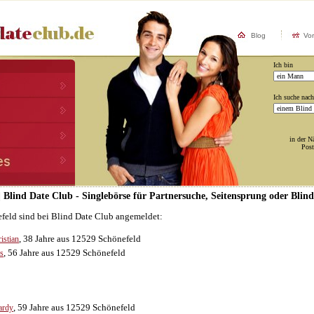
Blog
Vo
Ich bin
Ich suche nach
in der N
Post
| Blind Date Club - Singlebörse für Partnersuche, Seitensprung oder Blin
efeld sind bei Blind Date Club angemeldet:
, 38 Jahre aus 12529 Schönefeld
istian
, 56 Jahre aus 12529 Schönefeld
is
, 59 Jahre aus 12529 Schönefeld
ardy