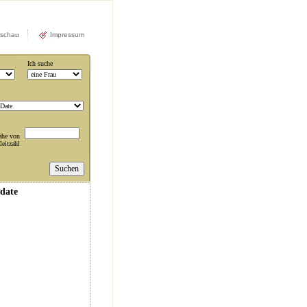
rschau
Impressum
Ich suche
ähe von
leitzahl
ddate