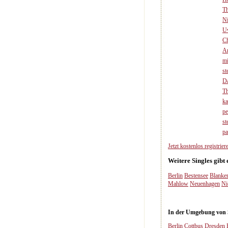
T
N
U
Ch
A
m
st
D
T
ka
pe
st
pa
Jetzt kostenlos registriere
Weitere Singles gibt
Berlin
Bestensee
Blanke
Mahlow
Neuenhagen
Ni
In der Umgebung von Sc
Berlin
Cottbus
Dresden