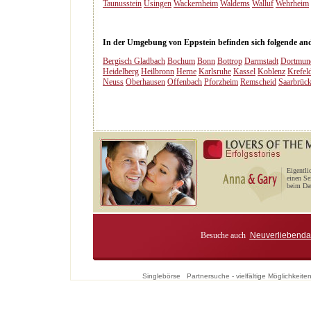
Taunusstein
Usingen
Wackernheim
Waldems
Walluf
Wehrheim
In der Umgebung von Eppstein befinden sich folgende ande
Bergisch Gladbach
Bochum
Bonn
Bottrop
Darmstadt
Dortmun
Heidelberg
Heilbronn
Herne
Karlsruhe
Kassel
Koblenz
Krefel
Neuss
Oberhausen
Offenbach
Pforzheim
Remscheid
Saarbrüc
Eigentli
einen Se
beim Dat
Besuche auch
Neuverliebenda
Singlebörse
Partnersuche - vielfältige Möglichkei