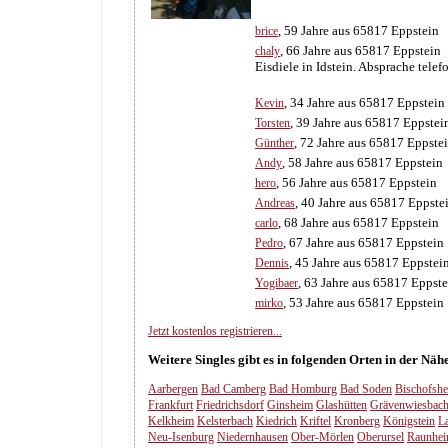
, 59 Jahre aus 65817 Eppstein
brice
, 66 Jahre aus 65817 Eppstein
chaly
Eisdiele in Idstein. Absprache tele
, 34 Jahre aus 65817 Eppstein
Kevin
, 39 Jahre aus 65817 Eppstei
Torsten
, 72 Jahre aus 65817 Eppste
Günther
, 58 Jahre aus 65817 Eppstein
Andy
, 56 Jahre aus 65817 Eppstein
hero
, 40 Jahre aus 65817 Eppste
Andreas
, 68 Jahre aus 65817 Eppstein
carlo
, 67 Jahre aus 65817 Eppstein
Pedro
, 45 Jahre aus 65817 Eppstei
Dennis
, 63 Jahre aus 65817 Eppste
Yogibaer
, 53 Jahre aus 65817 Eppstein
mirko
Jetzt kostenlos registrieren...
Weitere Singles gibt es in folgenden Orten in der Näh
Aarbergen
Bad Camberg
Bad Homburg
Bad Soden
Bischofsh
Frankfurt
Friedrichsdorf
Ginsheim
Glashütten
Grävenwiesbac
Kelkheim
Kelsterbach
Kiedrich
Kriftel
Kronberg
Königstein
L
Neu-Isenburg
Niedernhausen
Ober-Mörlen
Oberursel
Raunhe