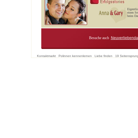
Eigentli
einen Se
beim Dat
Besuche auch
Neuverliebenda
Kontaktmarkt
Polinnen kennenlernen
Liebe finden
19 Seitensprun