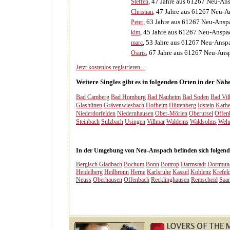
, 47 Jahre aus 61267 Neu-An
Steffen
, 47 Jahre aus 61267 Neu-
Christian
, 63 Jahre aus 61267 Neu-Ansp
Peter
, 45 Jahre aus 61267 Neu-Anspa
kim
, 53 Jahre aus 61267 Neu-Ansp
marc
, 67 Jahre aus 61267 Neu-Ans
Osiris
Jetzt kostenlos registrieren...
Weitere Singles gibt es in folgenden Orten in der Nä
Bad Camberg
Bad Homburg
Bad Nauheim
Bad Soden
Bad Vil
Glashütten
Grävenwiesbach
Hofheim
Hüttenberg
Idstein
Karb
Niederdorfelden
Niedernhausen
Ober-Mörlen
Oberursel
Offen
Steinbach
Sulzbach
Usingen
Villmar
Waldems
Waldsolms
Weh
In der Umgebung von Neu-Anspach befinden sich folgende 
Bergisch Gladbach
Bochum
Bonn
Bottrop
Darmstadt
Dortmun
Heidelberg
Heilbronn
Herne
Karlsruhe
Kassel
Koblenz
Krefel
Neuss
Oberhausen
Offenbach
Recklinghausen
Remscheid
Saa