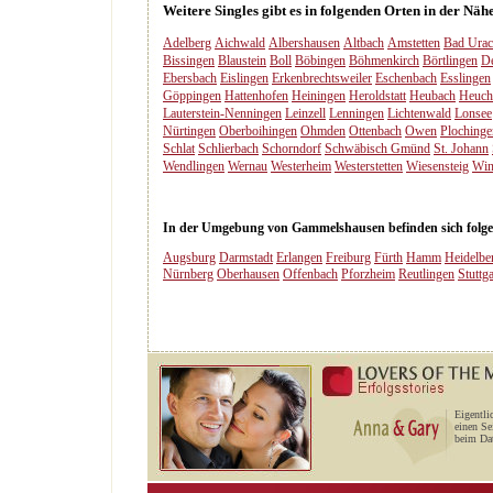
Weitere Singles gibt es in folgenden Orten in der N
Adelberg
Aichwald
Albershausen
Altbach
Amstetten
Bad Ura
Bissingen
Blaustein
Boll
Böbingen
Böhmenkirch
Börtlingen
D
Ebersbach
Eislingen
Erkenbrechtsweiler
Eschenbach
Esslingen
Göppingen
Hattenhofen
Heiningen
Heroldstatt
Heubach
Heuch
Lauterstein-Nenningen
Leinzell
Lenningen
Lichtenwald
Lonsee
Nürtingen
Oberboihingen
Ohmden
Ottenbach
Owen
Plochinge
Schlat
Schlierbach
Schorndorf
Schwäbisch Gmünd
St. Johann
Wendlingen
Wernau
Westerheim
Westerstetten
Wiesensteig
Win
In der Umgebung von Gammelshausen befinden sich folgend
Augsburg
Darmstadt
Erlangen
Freiburg
Fürth
Hamm
Heidelbe
Nürnberg
Oberhausen
Offenbach
Pforzheim
Reutlingen
Stuttga
Eigentli
einen Se
beim Dat