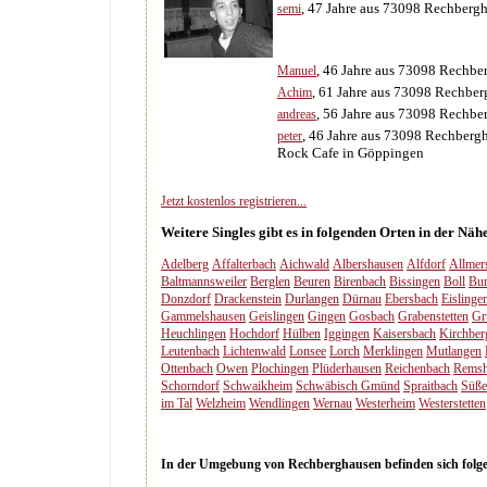
, 47 Jahre aus 73098 Rechberg
semi
, 46 Jahre aus 73098 Rechbe
Manuel
, 61 Jahre aus 73098 Rechbe
Achim
, 56 Jahre aus 73098 Rechbe
andreas
, 46 Jahre aus 73098 Rechberg
peter
Rock Cafe in Göppingen
Jetzt kostenlos registrieren...
Weitere Singles gibt es in folgenden Orten in der Nä
Adelberg
Affalterbach
Aichwald
Albershausen
Alfdorf
Allmer
Baltmannsweiler
Berglen
Beuren
Birenbach
Bissingen
Boll
Bur
Donzdorf
Drackenstein
Durlangen
Dürnau
Ebersbach
Eislinge
Gammelshausen
Geislingen
Gingen
Gosbach
Grabenstetten
Gr
Heuchlingen
Hochdorf
Hülben
Iggingen
Kaisersbach
Kirchber
Leutenbach
Lichtenwald
Lonsee
Lorch
Merklingen
Mutlangen
Ottenbach
Owen
Plochingen
Plüderhausen
Reichenbach
Remsh
Schorndorf
Schwaikheim
Schwäbisch Gmünd
Spraitbach
Süße
im Tal
Welzheim
Wendlingen
Wernau
Westerheim
Westerstetten
In der Umgebung von Rechberghausen befinden sich folgen