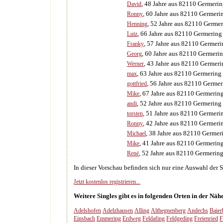
, 48 Jahre aus 82110 Germeri
David
, 60 Jahre aus 82110 Germeri
Ronny
, 52 Jahre aus 82110 Germe
Henning
, 66 Jahre aus 82110 Germering
Lutz
, 57 Jahre aus 82110 Germeri
Franky
, 60 Jahre aus 82110 Germeri
Georg
, 43 Jahre aus 82110 Germeri
Werner
, 63 Jahre aus 82110 Germering
max
, 56 Jahre aus 82110 Germer
gottfried
, 67 Jahre aus 82110 Germerin
Mike
, 52 Jahre aus 82110 Germering
andi
, 51 Jahre aus 82110 Germeri
torsten
, 42 Jahre aus 82110 Germeri
Ronny
, 38 Jahre aus 82110 Germer
Michael
, 41 Jahre aus 82110 Germerin
Mike
, 52 Jahre aus 82110 Germerin
René
In dieser Vorschau befinden sich nur eine Auswahl der 
Jetzt kostenlos registrieren...
Weitere Singles gibt es in folgenden Orten in der Nä
Adelshofen
Adelzhausen
Alling
Althegnenberg
Andechs
Baier
Einsbach
Emmering
Erdweg
Feldafing
Feldgeding
Freienried
F