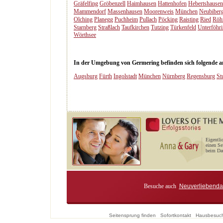
Gräfelfing
Gröbenzell
Haimhausen
Hattenhofen
Hebertshausen
Mammendorf
Massenhausen
Moorenweis
München
Neubiber
Olching
Planegg
Puchheim
Pullach
Pöcking
Raisting
Ried
Röh
Starnberg
Straßlach
Taufkirchen
Tutzing
Türkenfeld
Unterföhr
Wörthsee
In der Umgebung von Germering befinden sich folgende and
Augsburg
Fürth
Ingolstadt
München
Nürnberg
Regensburg
St
Eigentli
einen Se
beim Dat
Besuche auch
Neuverliebenda
Seitensprung finden
Sofortkontakt
Hausbesuc