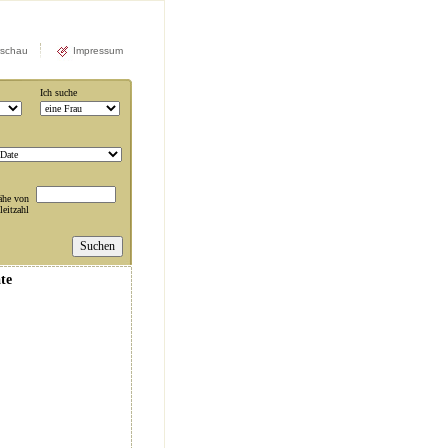
rschau
Impressum
Ich suche
ähe von
leitzahl
te