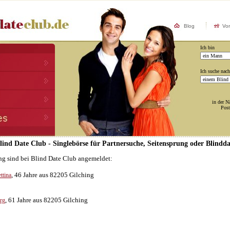
Blog
Vo
Ich bin
Ich suche nach
in der N
Post
Blind Date Club - Singlebörse für Partnersuche, Seitensprung oder Blindda
ng sind bei Blind Date Club angemeldet:
, 46 Jahre aus 82205 Gilching
ttina
, 61 Jahre aus 82205 Gilching
rg