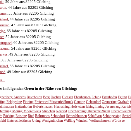
, 50 Jahre aus 82205 Gilching
aik
, 44 Jahre aus 82205 Gilching
rtin
, 55 Jahre aus 82205 Gilching
homas
, 44 Jahre aus 82205 Gilching
chael
, 47 Jahre aus 82205 Gilching
ristian
, 65 Jahre aus 82205 Gilching
elge
, 52 Jahre aus 82205 Gilching
ter
, 60 Jahre aus 82205 Gilching
ntropos4
, 54 Jahre aus 82205 Gilching
iacomo
, 49 Jahre aus 82205 Gilching
arkus
, 65 Jahre aus 82205 Gilching
f
, 55 Jahre aus 82205 Gilching
chael
, 49 Jahre aus 82205 Gilching
avid
n...
es in folgenden Orten in der Nähe von Gilching:
gnenberg
Andechs
Baierbrunn
Berg
Dachau
Diessen
Ebenhausen
Eching
Egenhofen
Egling
Ei
fing
Feldgeding
Finning
Freienried
Fürstenfeldbruck
Gauting
Geltendorf
Germering
Grafrath
aimhausen
Hattenhofen
Hebertshausen
Herrsching
Hofstetten
Icking
Inning
Jesenwang
Karlsf
erching
Mering
Moorenweis
München
Neuried
Oberhaching
Oberschleißheim
Oberschweinb
ch
Pöcking
Raisting
Ried
Röhrmoos
Schondorf
Schwabhausen
Schäftlarn
Schöngeising
Seefel
feld
Unterschleißheim
Utting
Wenigmünchen
Weßling
Windach
Wolfratshausen
Wörthsee