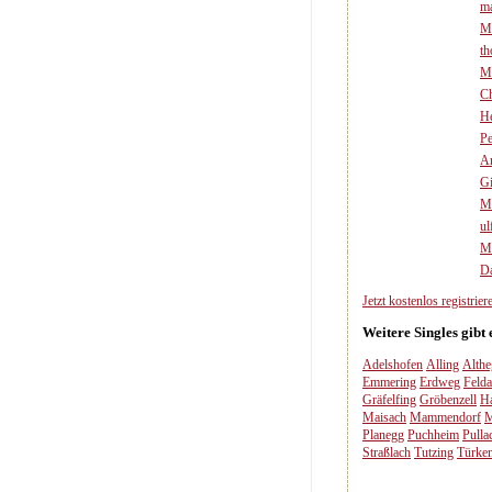
m
Ma
t
Mi
Ch
H
Pe
A
G
M
ul
Mi
D
Jetzt kostenlos registriere
Weitere Singles gibt 
Adelshofen
Alling
Althe
Emmering
Erdweg
Felda
Gräfelfing
Gröbenzell
H
Maisach
Mammendorf
M
Planegg
Puchheim
Pulla
Straßlach
Tutzing
Türken