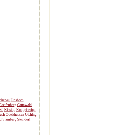
chenau
Einsbach
Greifenberg
Grünwald
eld
Kissing
Kottgeisering
ach
Odelzhausen
Olching
d
Starnberg
Steindorf