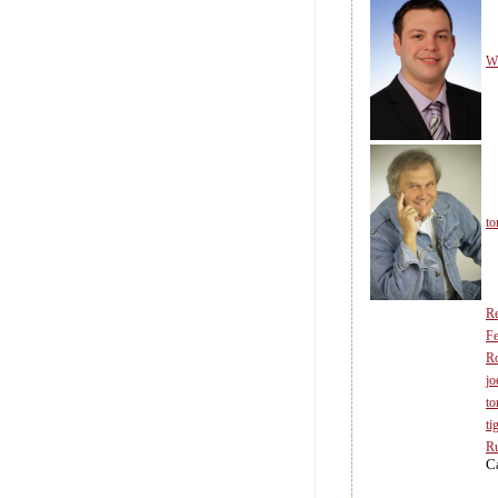
Wi
to
R
Fe
Ro
jo
to
ti
Ru
C