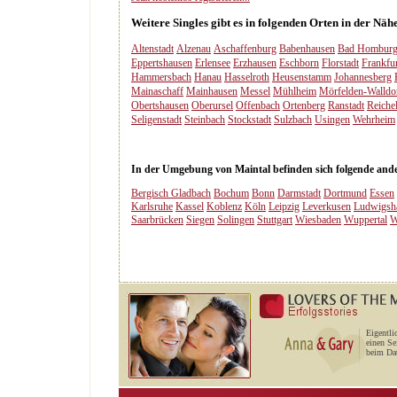
Weitere Singles gibt es in folgenden Orten in der Näh
Altenstadt
Alzenau
Aschaffenburg
Babenhausen
Bad Hombur
Eppertshausen
Erlensee
Erzhausen
Eschborn
Florstadt
Frankfur
Hammersbach
Hanau
Hasselroth
Heusenstamm
Johannesberg
Mainaschaff
Mainhausen
Messel
Mühlheim
Mörfelden-Walldo
Obertshausen
Oberursel
Offenbach
Ortenberg
Ranstadt
Reiche
Seligenstadt
Steinbach
Stockstadt
Sulzbach
Usingen
Wehrheim
In der Umgebung von Maintal befinden sich folgende ander
Bergisch Gladbach
Bochum
Bonn
Darmstadt
Dortmund
Essen
Karlsruhe
Kassel
Koblenz
Köln
Leipzig
Leverkusen
Ludwigsh
Saarbrücken
Siegen
Solingen
Stuttgart
Wiesbaden
Wuppertal
W
Eigentli
einen Se
beim Dat