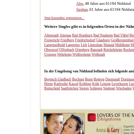
, 48 Jahre aus 61194 Niddatal
Alex
, 61 Jahre aus 61194 Niddata
Stephan
Jetzt kostenlos registrieren...
Weitere Singles gibt es in folgenden Orten in der Näh
Altenstadt
Alzenau
Bad Homburg
Bad Nauheim
Bad Vilbel
Br
Freigericht
Friedberg
Friedrichsdorf
Glauburg
Großkrotzenbur
Langenselbold
Langgöns
Lich
Limeshain
Maintal
Mühlheim
M
Oberursel
Offenbach
Ortenberg
Ranstadt
Reichelsheim
Rocken
Usingen
Wehrheim
Wölfersheim
Wöllstadt
In der Umgebung von Niddatal befinden sich folgende ande
Bergisch Gladbach
Bochum
Bonn
Bottrop
Darmstadt
Dortmun
Herne
Karlsruhe
Kassel
Koblenz
Köln
Leipzig
Leverkusen
Lud
Remscheid
Saarbrücken
Siegen
Solingen
Stuttgart
Wiesbaden
Eigentli
einen Se
beim Dat