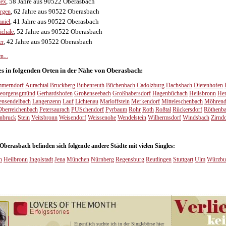
, 58 Jahre aus 90522 Oberasbach
lex
, 62 Jahre aus 90522 Oberasbach
rgen
, 41 Jahre aus 90522 Oberasbach
niel
, 52 Jahre aus 90522 Oberasbach
chale
, 42 Jahre aus 90522 Oberasbach
er
n...
 es in folgenden Orten in der Nähe von Oberasbach:
merndorf
Aurachtal
Bruckberg
Bubenreuth
Büchenbach
Cadolzburg
Dachsbach
Dietenhofen
eorgensgmünd
Gerhardshofen
Großenseebach
Großhabersdorf
Hagenbüchach
Heilsbronn
Her
ensendelbach
Langenzenn
Lauf
Lichtenau
Marloffstein
Merkendorf
Mitteleschenbach
Möhrend
Oberreichenbach
Petersaurach
PUSchendorf
Pyrbaum
Rohr
Roth
Roßtal
Rückersdorf
Röthenb
nbruck
Stein
Veitsbronn
Weisendorf
Weissenohe
Wendelstein
Wilhermsdorf
Windsbach
Zirndo
erasbach befinden sich folgende andere Städte mit vielen Singles:
h
Heilbronn
Ingolstadt
Jena
München
Nürnberg
Regensburg
Reutlingen
Stuttgart
Ulm
Würzbu
Eigentlich suchte ich in der Singlebörse hier