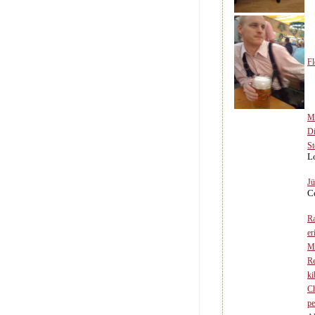
Fl
Mi
Di
St
L
Jü
C
Ra
er
M
R
ki
Ch
pe