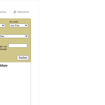
rschau
Impressum
Ich suche
ähe von
leitzahl
nddate