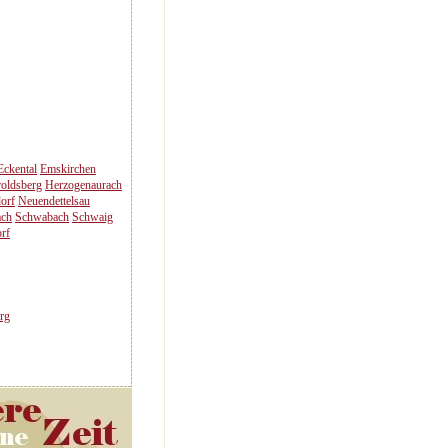
Eckental
Emskirchen
oldsberg
Herzogenaurach
orf
Neuendettelsau
ach
Schwabach
Schwaig
rf
rg