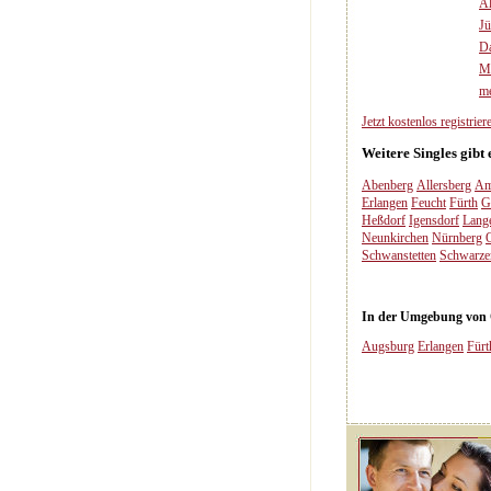
A
Jü
Da
Mi
m
Jetzt kostenlos registriere
Weitere Singles gibt
Abenberg
Allersberg
Am
Erlangen
Feucht
Fürth
G
Heßdorf
Igensdorf
Lang
Neunkirchen
Nürnberg
Schwanstetten
Schwarze
In der Umgebung von Ob
Augsburg
Erlangen
Fürt