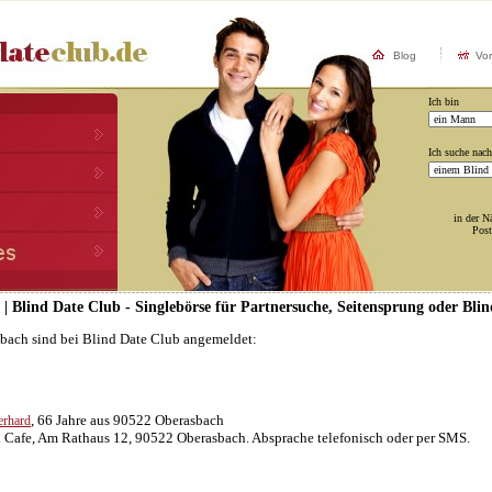
Blog
Vo
Ich bin
Ich suche nach
in der N
Post
 | Blind Date Club - Singlebörse für Partnersuche, Seitensprung oder Bli
sbach sind bei Blind Date Club angemeldet:
, 66 Jahre aus 90522 Oberasbach
erhard
l Cafe, Am Rathaus 12, 90522 Oberasbach. Absprache telefonisch oder per SMS.