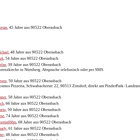
, 45 Jahre aus 90522 Oberasbach
orian
, 48 Jahre aus 90522 Oberasbach
chael
, 54 Jahre aus 90522 Oberasbach
rk
, 39 Jahre aus 90522 Oberasbach
efan
orenzkirche in Nürnberg. Absprache telefonisch oder per SMS.
, 59 Jahre aus 90522 Oberasbach
rgen
osmos Pizzeria, Schwabacherstr. 22, 90513 Zirndorf, direkt am PinderPark- Landrat
, 58 Jahre aus 90522 Oberasbach
iner
, 66 Jahre aus 90522 Oberasbach
ich
, 50 Jahre aus 90522 Oberasbach
ario
, 74 Jahre aus 90522 Oberasbach
ene
, 68 Jahre aus 90522 Oberasbach
bertin666m
, 61 Jahre aus 90522 Oberasbach
arly
, 48 Jahre aus 90522 Oberasbach
ter