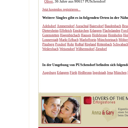
, 36 Jahre aus 90617 PUSchendorf
Oliver
Jetzt kostenlos registrieren...
Weitere Singles gibt es in folgenden Orten in der Nä
Adelsdorf
Ammerndorf
Aurachtal
Baiersdorf
Baudenbach
Bru
Dietersheim
Effeltrich
Emskirchen
Erlangen
Flachslanden
Forc
Gutenstetten
Hagenbüchach
Hausen
Heilsbronn
Hemhofen
Her
Lonnerstadt
Markt Erlbach
Marloffstein
Münchsteinach
Möhre
Pinzberg
Poxdorf
Rohr
Roßtal
Rügland
Röttenbach
Schwabac
Weilersbach
Weisendorf
Wilhermsdorf
Zirndorf
In der Umgebung von PUSchendorf befinden sich folgende 
Augsburg
Erlangen
Fürth
Heilbronn
Ingolstadt
Jena
München
Eigentli
einen Se
beim Dat