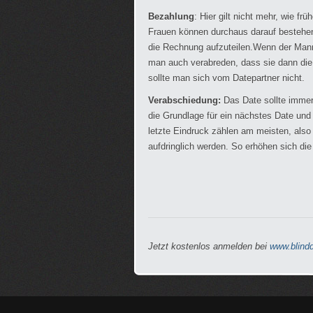
Bezahlung
: Hier gilt nicht mehr, wie 
Frauen können durchaus darauf bestehe
die Rechnung aufzuteilen.Wenn der Mann
man auch verabreden, dass sie dann di
sollte man sich vom Datepartner nicht.
Verabschiedung:
Das Date sollte immer
die Grundlage für ein nächstes Date und 
letzte Eindruck zählen am meisten, also
aufdringlich werden. So erhöhen sich di
Jetzt kostenlos anmelden bei
www.blindd