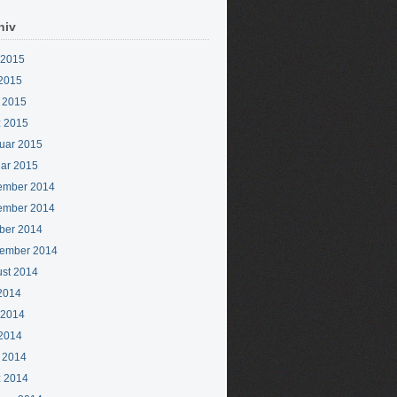
hiv
 2015
2015
l 2015
 2015
uar 2015
ar 2015
ember 2014
ember 2014
ber 2014
ember 2014
st 2014
 2014
 2014
2014
l 2014
 2014