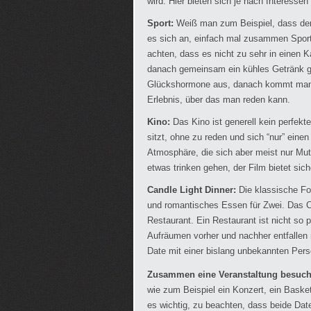
wird. Hier bieten sich je nach Interessen
Sport:
Weiß man zum Beispiel, dass der 
es sich an, einfach mal zusammen Sport 
achten, dass es nicht zu sehr in einen 
danach gemeinsam ein kühles Getränk ge
Glückshormone aus, danach kommt man 
Erlebnis, über das man reden kann.
Kino:
Das Kino ist generell kein perfekt
sitzt, ohne zu reden und sich “nur” eine
Atmosphäre, die sich aber meist nur M
etwas trinken gehen, der Film bietet sic
Candle Light Dinner:
Die klassische For
und romantisches Essen für Zwei. Das Ca
Restaurant. Ein Restaurant ist nicht so 
Aufräumen vorher und nachher entfallen 
Date mit einer bislang unbekannten Perso
Zusammen eine Veranstaltung besuch
wie zum Beispiel ein Konzert, ein Basketba
es wichtig, zu beachten, dass beide Dat