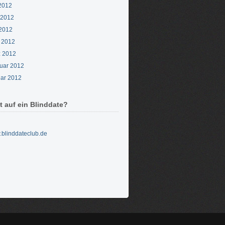
 2012
 2012
2012
l 2012
 2012
uar 2012
ar 2012
t auf ein Blinddate?
blinddateclub.de