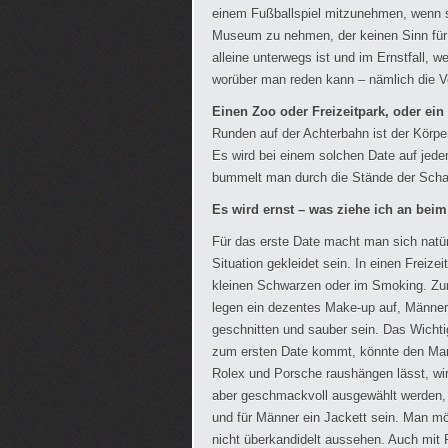
einem Fußballspiel mitzunehmen, wenn sie
Museum zu nehmen, der keinen Sinn für K
alleine unterwegs ist und im Ernstfall
worüber man reden kann – nämlich die V
Einen Zoo oder Freizeitpark, oder ei
Runden auf der Achterbahn ist der Körper
Es wird bei einem solchen Date auf jeden
bummelt man durch die Stände der Schaust
Es wird ernst – was ziehe ich an beim
Für das erste Date macht man sich natürl
Situation gekleidet sein. In einen Freiz
kleinen Schwarzen oder im Smoking. Zun
legen ein dezentes Make-up auf, Männer 
geschnitten und sauber sein. Das Wichtig
zum ersten Date kommt, könnte den Mann
Rolex und Porsche raushängen lässt, wir
aber geschmackvoll ausgewählt werden, i
und für Männer ein Jackett sein. Man m
nicht überkandidelt aussehen. Auch mit