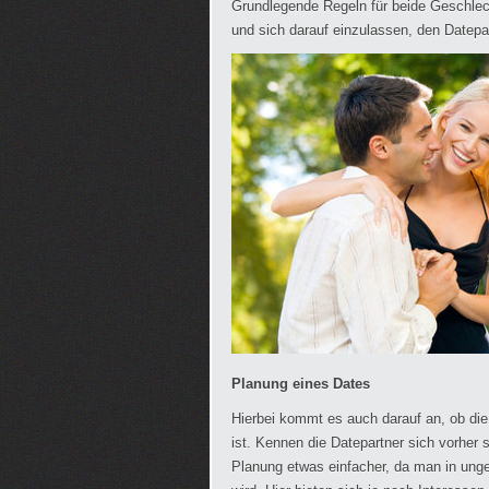
Grundlegende Regeln für beide Geschlecht
und sich darauf einzulassen, den Datepa
Planung eines Dates
Hierbei kommt es auch darauf an, ob die
ist. Kennen die Datepartner sich vorher
Planung etwas einfacher, da man in ung