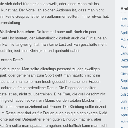
 sich dabei fürchterlich langweilt, oder einen Mann mit ins
Arc
unst hat. Der Vorteil an solchen Aktionen ist, dass man nicht
, wenn keine Gesprächsthemen aufkommen sollten, immer etwas hat,
Juni
eranstaltung.
Mai 
n Volksfest besuchen:
Da kommt Laune auf! Nach ein paar
Apri
 auf Hochtouren, der Adrenalinkick kurbelt auch die Flirtlaune an.
März
 Fall nie langweilig
.
Hat man keine Lust auf Fahrgeschäfte mehr,
Febr
eller, isst eine Kleinigkeit und quatscht dabei.
Janu
 ersten Date?
Dez
Nov
ich zurecht. Man sollte allerdings passend zu der jeweiligen
Okto
eitpark oder gemeinsam zum Sport geht man natürlich nicht im
Sept
ächst einmal sollte man frisch geduscht erscheinen, Frauen
achten auf eine ordentliche Rasur. Die Fingernägel sollten
Augu
ste ist es, nicht zu übertreiben. Eine Frau, die grell geschminkt
Juli
 gleich abschrecken, ein Mann, der den totalen Macker mit
Juni
kt nicht immer anziehend auf Frauen. Die Kleidung sollte dezent
Mai 
m Restaurant darf es für Frauen auch ruhig ein schickeres Kleid
Apri
öchte auf den Datepartner einen guten Eindruck machen, aber
März
 Parfüm sollte man sparsam umgehen, schließlich kann man nicht