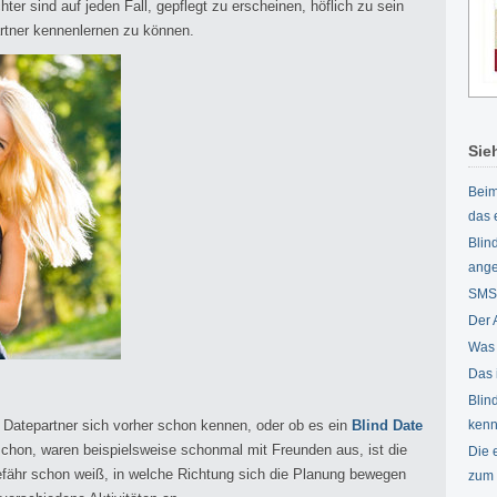
er sind auf jeden Fall, gepflegt zu erscheinen, höflich zu sein
rtner kennenlernen zu können.
Sie
Beim
das 
Blin
ang
SMS 
Der 
Was 
Das 
Blin
 Datepartner sich vorher schon kennen, oder ob es ein
Blind Date
kenn
 schon, waren beispielsweise schonmal mit Freunden aus, ist die
Die 
efähr schon weiß, in welche Richtung sich die Planung bewegen
zum 