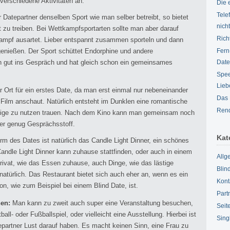
 verschiedene Aktivitäten an.
Die 
Tele
Datepartner denselben Sport wie man selber betreibt, so bietet
nich
zu treiben. Bei Wettkampfsportarten sollte man aber darauf
Rich
Kampf ausartet. Lieber entspannt zusammen sporteln und dann
nießen. Der Sport schüttet Endorphine und andere
Fern
gut ins Gespräch und hat gleich schon ein gemeinsames
Date
Spee
Lieb
er Ort für ein erstes Date, da man erst einmal nur nebeneinander
Das 
n Film anschaut. Natürlich entsteht im Dunklen eine romantische
Rend
utige zu nutzen trauen. Nach dem Kino kann man gemeinsam noch
her genug Gesprächsstoff.
Kat
m des Dates ist natürlich das Candle Light Dinner, ein schönes
ndle Light Dinner kann zuhause stattfinden, oder auch in einem
Allg
privat, wie das Essen zuhause, auch Dinge, wie das lästige
Blin
natürlich. Das Restaurant bietet sich auch eher an, wenn es ein
Kont
n, wie zum Beispiel bei einem Blind Date, ist.
Part
en:
Man kann zu zweit auch super eine Veranstaltung besuchen,
Seit
ll- oder Fußballspiel, oder vielleicht eine Ausstellung. Hierbei ist
Sing
epartner Lust darauf haben. Es macht keinen Sinn, eine Frau zu