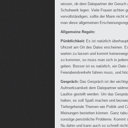
wissen, ob dem Datepartner der Geruch 
Schuhwerk legen. Viele Frauen achten g
vervollständigen, sollte der Mann nicht
man diese allgemeinen Erscheinungsrege
Allgemeine Regeln:
Pünktlichkeit:
Es ist natürlich überhaup
Uhrzeit am Ort des Dates erscheinen. Es
warten zu lassen und kommt keineswegs 
zu kommen, so muss man sich in jedem 
geben. Besser ist es natürlich, ein Dat
Feierabendverkehr fahren muss, und höch
Gespräch:
Das Gespräch ist der wichtigst
Aufmerksamkeit dem Datepartner widmen
Lautlos gestellt werden. Um das Gespräc
halten, es soll Spaß machen und bezwec
Tiefergehende Themen wie Politik und Co.
Meinungen bestehen können. Ganz tabu s
sonstige persönliche Probleme. Kommt s
Nu dahin und kann auch so schnell nicht