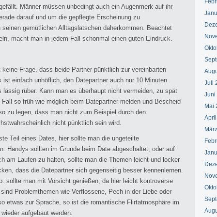
Febr
gefällt. Männer müssen unbedingt auch ein Augenmerk auf ihr
Janu
erade darauf und um die gepflegte Erscheinung zu
Dez
 in seinen gemütlichen Alltagslatschen daherkommen. Beachtet
Nov
ln, macht man in jedem Fall schonmal einen guten Eindruck.
Okto
Sept
t keine Frage, dass beide Partner pünktlich zur vereinbarten
Augu
 ist einfach unhöflich, den Datepartner auch nur 10 Minuten
Juli
lässig rüber. Kann man es überhaupt nicht vermeiden, zu spät
Juni
Fall so früh wie möglich beim Datepartner melden und Bescheid
Mai 
e so zu legen, dass man nicht zum Beispiel durch den
Apri
stwahrscheinlich nicht pünktlich sein wird.
März
e Teil eines Dates, hier sollte man die ungeteilte
Febr
. Handys sollten im Grunde beim Date abgeschaltet, oder auf
Janu
h am Laufen zu halten, sollte man die Themen leicht und locker
Dez
ken, dass die Datepartner sich gegenseitig besser kennenlernen.
Nov
 sollte man mit Vorsicht genießen, da hier leicht kontroverse
Okto
ind Problemthemen wie Verflossene, Pech in der Liebe oder
Sept
o etwas zur Sprache, so ist die romantische Flirtatmosphäre im
Augu
 wieder aufgebaut werden.