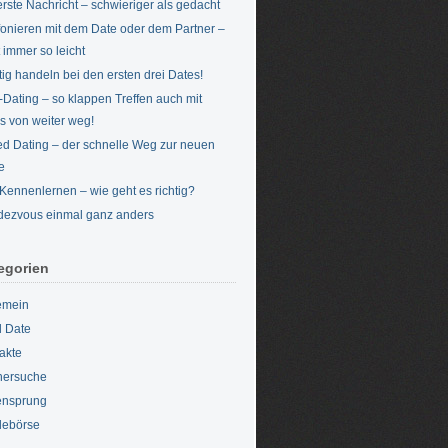
erste Nachricht – schwieriger als gedacht
fonieren mit dem Date oder dem Partner –
t immer so leicht
tig handeln bei den ersten drei Dates!
-Dating – so klappen Treffen auch mit
s von weiter weg!
d Dating – der schnelle Weg zur neuen
e
Kennenlernen – wie geht es richtig?
ezvous einmal ganz anders
egorien
emein
d Date
akte
nersuche
ensprung
lebörse