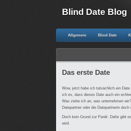
Blind Date Blog
Allgemein
Blind Date
K
Das erste Date
Wow, jetzt habe ich tatsächlich ein Da
ich es, dass dieses Date auch ein echter
Was ziehe ich an, was unternehmen wir?
Datepartner oder die Datepartnerin doch n
Doch kein Grund zur Panik: Dafür gibt e
wird.