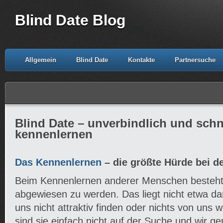
Blind Date Blog
Allgemein
Blind Date
Kontakte
Partnersuche
Blind Date – unverbindlich und schn
kennenlernen
Das Kennenlernen
– die größte Hürde bei d
Beim Kennenlernen anderer Menschen besteht
abgewiesen zu werden. Das liegt nicht etwa d
uns nicht attraktiv finden oder nichts von uns 
sind sie einfach nicht auf der Suche und wir g