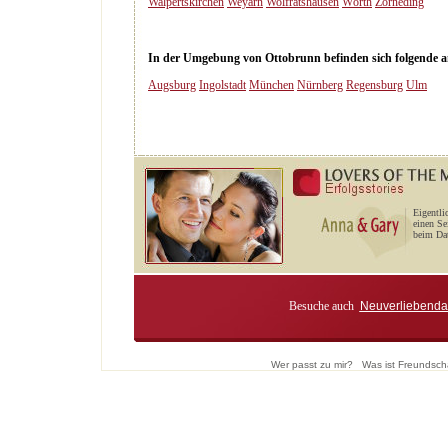
Walpertskirchen
Weyarn
Wolfratshausen
Wörth
Zorneding
In der Umgebung von Ottobrunn befinden sich folgende and
Augsburg
Ingolstadt
München
Nürnberg
Regensburg
Ulm
Eigentli
einen Se
beim Dat
Besuche auch
Neuverliebenda
Wer passt zu mir?
Was ist Freundsch