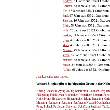
, 51 Jahre aus 85521 Ottobr
Andreas
, 55 Jahre aus 85521 Ottobr
Christof
, 67 Jahre aus 85521 Ottobrunn
Ben
, 67 Jahre aus 85521 Ottobrunn
Emil
, 46 Jahre aus 85521 Ottobr
Stephan
, 58 Jahre aus 85521 Ottobrun
Chris
, 76 Jahre aus 85521 Ottobrunn
willy
, 39 Jahre aus 85521 Ottobru
markus
, 47 Jahre aus 85521 Ottobrun
Ryan
, 43 Jahre aus 85521 Ottobrun
klaus
, 49 Jahre aus 85521 Ottobr
Norman
, 54 Jahre aus 85521 Ottobrun
stefan
, 58 Jahre aus 85521 Ottobr
matthias
, 54 Jahre aus 85521 Ottobru
Stefan
, 68 Jahre aus 85521 Ottobru
Alfons
Jetzt kostenlos registrieren...
Weitere Singles gibt es in folgenden Orten in der Nä
Anzing
Aschheim
Aying
Aßling
Baierbrunn
Baldham
Berg
Br
Feldgeding
Feldkirchen
Feldkirchen-Westerham
Forstern
Forst
Hohenbrunn
Holzkirchen
Höhenkirchen
Icking
Ismaning
Karls
Münsing
Neubiberg
Neuching
Neufinsing
Neuried
Oberhachi
Poing
Pullach
Putzbrunn
Sauerlach
Schäftlarn
Straßlach
Taufki