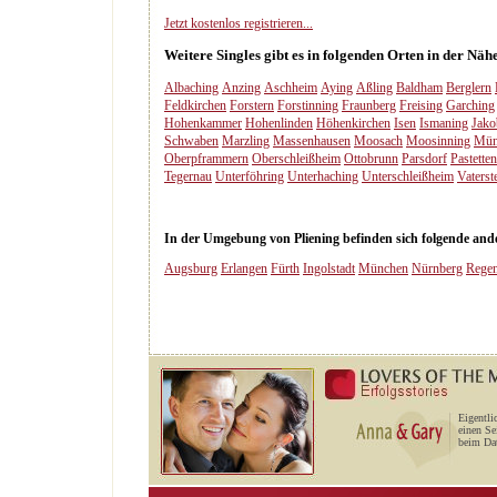
Jetzt kostenlos registrieren...
Weitere Singles gibt es in folgenden Orten in der Näh
Albaching
Anzing
Aschheim
Aying
Aßling
Baldham
Berglern
Feldkirchen
Forstern
Forstinning
Fraunberg
Freising
Garching
Hohenkammer
Hohenlinden
Höhenkirchen
Isen
Ismaning
Jako
Schwaben
Marzling
Massenhausen
Moosach
Moosinning
Mün
Oberpframmern
Oberschleißheim
Ottobrunn
Parsdorf
Pastetten
Tegernau
Unterföhring
Unterhaching
Unterschleißheim
Vaterst
In der Umgebung von Pliening befinden sich folgende ander
Augsburg
Erlangen
Fürth
Ingolstadt
München
Nürnberg
Rege
Eigentli
einen Se
beim Dat