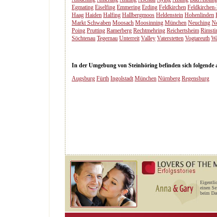
Egmating
Eiselfing
Emmering
Erding
Feldkirchen
Feldkirchen
Haag
Haiden
Halfing
Hallbergmoos
Heldenstein
Hohenlinden
Markt Schwaben
Moosach
Moosinning
München
Neuching
Ne
Poing
Prutting
Ramerberg
Rechtmehring
Reichertsheim
Rimsti
Söchtenau
Tegernau
Unterreit
Valley
Vaterstetten
Vogtareuth
Wa
In der Umgebung von Steinhöring befinden sich folgende an
Augsburg
Fürth
Ingolstadt
München
Nürnberg
Regensburg
Eigentli
einen Se
beim Dat