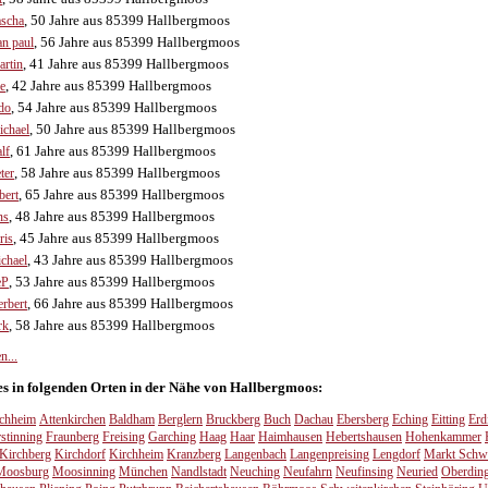
, 50 Jahre aus 85399 Hallbergmoos
scha
, 56 Jahre aus 85399 Hallbergmoos
an paul
, 41 Jahre aus 85399 Hallbergmoos
rtin
, 42 Jahre aus 85399 Hallbergmoos
e
, 54 Jahre aus 85399 Hallbergmoos
do
, 50 Jahre aus 85399 Hallbergmoos
chael
, 61 Jahre aus 85399 Hallbergmoos
lf
, 58 Jahre aus 85399 Hallbergmoos
ter
, 65 Jahre aus 85399 Hallbergmoos
bert
, 48 Jahre aus 85399 Hallbergmoos
ns
, 45 Jahre aus 85399 Hallbergmoos
ris
, 43 Jahre aus 85399 Hallbergmoos
chael
, 53 Jahre aus 85399 Hallbergmoos
eP
, 66 Jahre aus 85399 Hallbergmoos
rbert
, 58 Jahre aus 85399 Hallbergmoos
rk
n...
 es in folgenden Orten in der Nähe von Hallbergmoos:
chheim
Attenkirchen
Baldham
Berglern
Bruckberg
Buch
Dachau
Ebersberg
Eching
Eitting
Erd
stinning
Fraunberg
Freising
Garching
Haag
Haar
Haimhausen
Hebertshausen
Hohenkammer
Kirchberg
Kirchdorf
Kirchheim
Kranzberg
Langenbach
Langenpreising
Lengdorf
Markt Schw
Moosburg
Moosinning
München
Nandlstadt
Neuching
Neufahrn
Neufinsing
Neuried
Oberdin