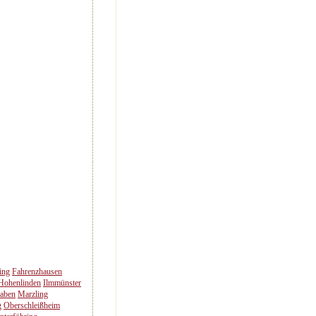
ing
Fahrenzhausen
Hohenlinden
Ilmmünster
aben
Marzling
g
Oberschleißheim