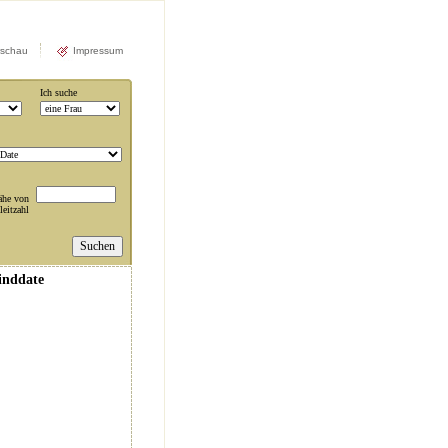
rschau
Impressum
Ich suche
ähe von
leitzahl
linddate