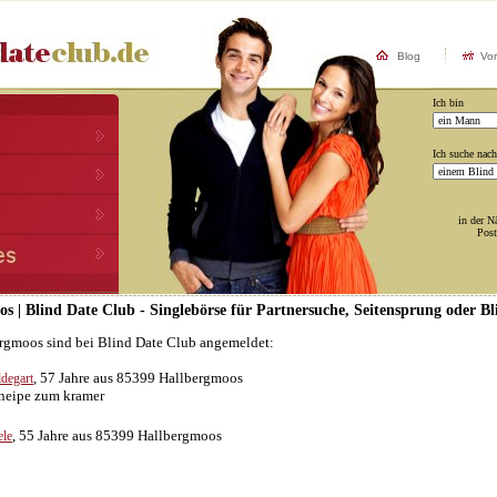
Blog
Vo
Ich bin
Ich suche nach
in der N
Post
os | Blind Date Club - Singlebörse für Partnersuche, Seitensprung oder B
ergmoos sind bei Blind Date Club angemeldet:
, 57 Jahre aus 85399 Hallbergmoos
ldegart
neipe zum kramer
, 55 Jahre aus 85399 Hallbergmoos
le