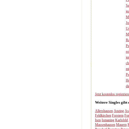
Sa
je
Ma
Jo
U
Mi
Ra
Pe
ro
je
ch
mi
P
He
di
Jetzt kostenlos registriere
Weitere Singles gibt
Allershausen
Anzing
As
Feldkirchen
Forstern
For
Isen
Ismaning
Karlsfeld
Massenhausen
Mauern