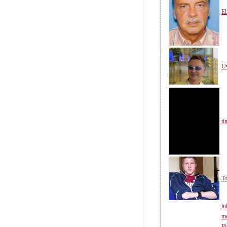
Eb
U
t
T
lu
m
Pi