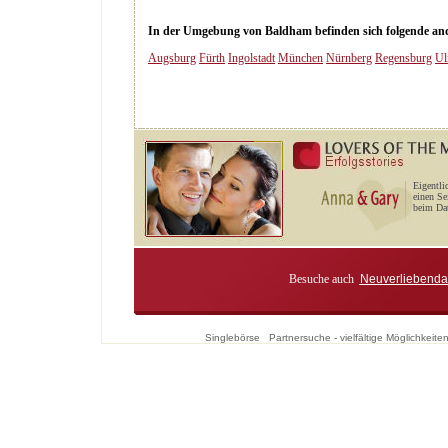
In der Umgebung von Baldham befinden sich folgende ander
Augsburg
Fürth
Ingolstadt
München
Nürnberg
Regensburg
U
Eigentli
einen Se
beim Dat
Besuche auch
Neuverliebenda
Singlebörse
Partnersuche - vielfältige Möglichkei