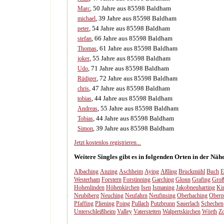
, 50 Jahre aus 85598 Baldham
Marc
, 39 Jahre aus 85598 Baldham
michael
, 54 Jahre aus 85598 Baldham
peter
, 66 Jahre aus 85598 Baldham
stefan
, 61 Jahre aus 85598 Baldham
Thomas
, 55 Jahre aus 85598 Baldham
joker
, 71 Jahre aus 85598 Baldham
Udo
, 72 Jahre aus 85598 Baldham
Rüdiger
, 47 Jahre aus 85598 Baldham
chris
, 44 Jahre aus 85598 Baldham
tobias
, 55 Jahre aus 85598 Baldham
Andreas
, 44 Jahre aus 85598 Baldham
Tobias
, 39 Jahre aus 85598 Baldham
Simon
Jetzt kostenlos registrieren...
Weitere Singles gibt es in folgenden Orten in der Nä
Albaching
Anzing
Aschheim
Aying
Aßling
Bruckmühl
Buch
E
Westerham
Forstern
Forstinning
Garching
Glonn
Grafing
Groß
Hohenlinden
Höhenkirchen
Isen
Ismaning
Jakobneuharting
Ki
Neubiberg
Neuching
Neufahrn
Neufinsing
Oberhaching
Oberp
Pfaffing
Pliening
Poing
Pullach
Putzbrunn
Sauerlach
Schechen
Unterschleißheim
Valley
Vaterstetten
Walpertskirchen
Wörth
Zo