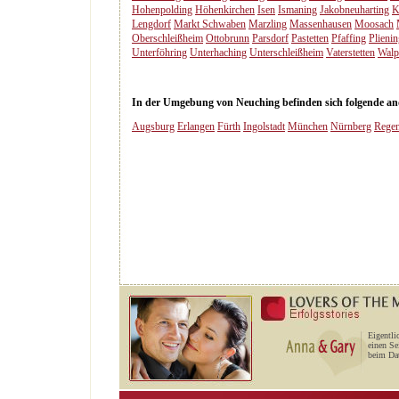
Hohenpolding
Höhenkirchen
Isen
Ismaning
Jakobneuharting
K
Lengdorf
Markt Schwaben
Marzling
Massenhausen
Moosach
Oberschleißheim
Ottobrunn
Parsdorf
Pastetten
Pfaffing
Plieni
Unterföhring
Unterhaching
Unterschleißheim
Vaterstetten
Walp
In der Umgebung von Neuching befinden sich folgende ande
Augsburg
Erlangen
Fürth
Ingolstadt
München
Nürnberg
Rege
Eigentli
einen Se
beim Dat