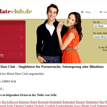
Blog
Vo
Ich bin
Ich suche nach
in der N
Post
d Date Club - Singlebörse für Partnersuche, Seitensprung oder Blinddate
nd bei Blind Date Club angemeldet:
us 24884 Selk
n...
es in folgenden Orten in der Nähe von Selk:
y
Bei Schleswig
Bistensee
Bokel
Borgstedt
Bredenbek
Brekendorf
Busdorf
Büdelsdorf
Böel
B
gstedt
Erfde
Fahrdorf
Faulück
Fleckeby
Fockbek
Friedrichsholm
Gross Rheide
Groß Wittense