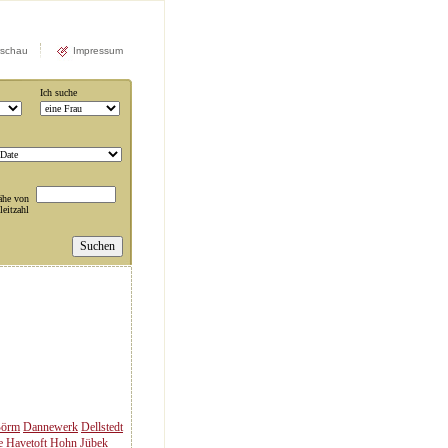
rschau
Impressum
Ich suche
ähe von
leitzahl
örm
Dannewerk
Dellstedt
e
Havetoft
Hohn
Jübek