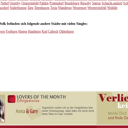
Nübel
Osterby
Osterrönfeld
Pahlen
Pottendorf
Rendsburg
Rieseby
Satrup
Schacht-audorf
Sch
ruxdorf
Süderbrarup
Tarp
Tetenhusen
Treia
Wanderup
Westensee
Westerrönfeld
Wohlde
lk befinden sich folgende andere Städte mit vielen Singles:
ven
Freiburg
Hagen
Hamburg
Kiel
Lübeck
Oldenburg
Eigentlich suchte ich in der Singlebörse hier
einen Seitensprung, dann habe ich mich doch
beim Date in Gary verliebt.