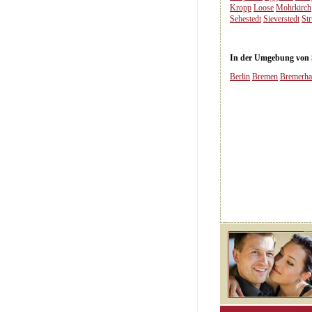
Kropp
Loose
Mohrkirch
Sehestedt
Sieverstedt
St
In der Umgebung von Se
Berlin
Bremen
Bremerha