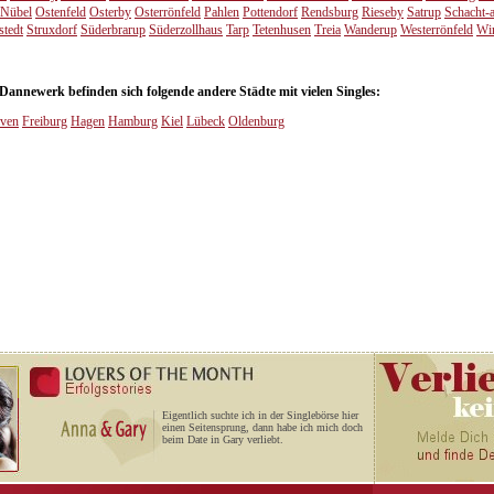
Nübel
Ostenfeld
Osterby
Osterrönfeld
Pahlen
Pottendorf
Rendsburg
Rieseby
Satrup
Schacht-
stedt
Struxdorf
Süderbrarup
Süderzollhaus
Tarp
Tetenhusen
Treia
Wanderup
Westerrönfeld
Wi
annewerk befinden sich folgende andere Städte mit vielen Singles:
ven
Freiburg
Hagen
Hamburg
Kiel
Lübeck
Oldenburg
Eigentlich suchte ich in der Singlebörse hier
einen Seitensprung, dann habe ich mich doch
beim Date in Gary verliebt.