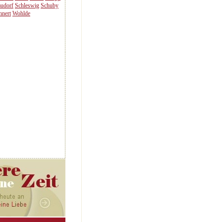
audorf
Schleswig
Schuby
nnert
Wohlde