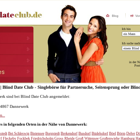
Blog
Vo
Ich bin
Ich suche nach
in der N
Post
| Blind Date Club - Singlebörse für Partnersuche, Seitensprung oder Blin
erk sind bei Blind Date Club angemeldet:
 24867 Dannewerk
n...
 es in folgenden Orten in der Nähe von Dannewerk:
stedt
Bei Schleswig
Bistensee
Borgstedt
Brekendorf
Busdorf
Büdelsdorf
Böel
Börm
Delve
Dö
rf
Fleckeby
Fockbek
Friedrichsholm
Gross Rheide
Groß Wittensee
Großenwiehe
Hamburg
Ha