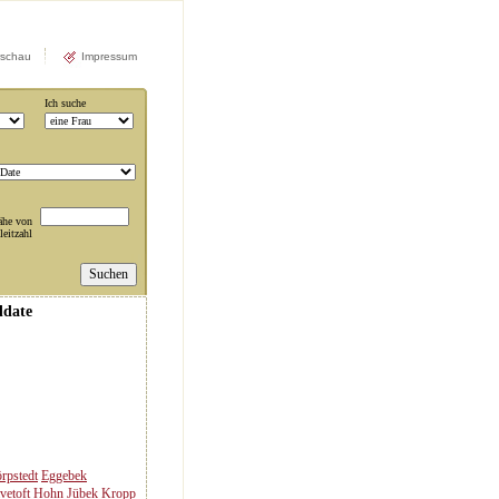
rschau
Impressum
Ich suche
ähe von
leitzahl
ddate
rpstedt
Eggebek
vetoft
Hohn
Jübek
Kropp