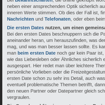
Bei
Bekanntschaften
, die online geknüpft wo
neben einer ansprechenden Optik sicherlich auc
inneren Werte stimmen. Ob dies der Fall ist, f
Nachrichten
und
Telefonaten
, oder eben be
Die ersten Dates
nutzen, um einen gemeins
Bei den ersten Dates beschnuppern sich die Par
aneinander heran, um herauszufinden, was der
mag, und was man besser lassen sollte. Es ka
man
beim ersten Date
noch gar kein Paar is
wie das Liebesleben oder Ähnliches sicherlich 
ausgespart. Hier redet man über leichtere Th
persönliche Vorlieben oder die Freizeitgestalt
ersten Date schon zu sehr ins Detail, auch was 
eventuell problematische Themen betrifft, dan
den neuen Partner oder Datepartner gleich sc
vergraulen.