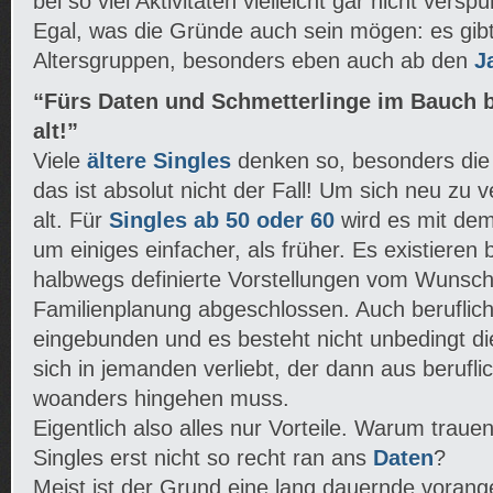
bei so viel Aktivitäten vielleicht gar nicht verspü
Egal, was die Gründe auch sein mögen: es gibt 
Altersgruppen, besonders eben auch ab den
J
“Fürs Daten und Schmetterlinge im Bauch b
alt!”
Viele
ältere Singles
denken so, besonders die 
das ist absolut nicht der Fall! Um sich neu zu v
alt. Für
Singles ab 50 oder 60
wird es mit de
um einiges einfacher, als früher. Es existieren
halbwegs definierte Vorstellungen vom Wunschp
Familienplanung abgeschlossen. Auch beruflich
eingebunden und es besteht nicht unbedingt d
sich in jemanden verliebt, der dann aus berufli
woanders hingehen muss.
Eigentlich also alles nur Vorteile. Warum trauen
Singles erst nicht so recht ran ans
Daten
?
Meist ist der Grund eine lang dauernde voran