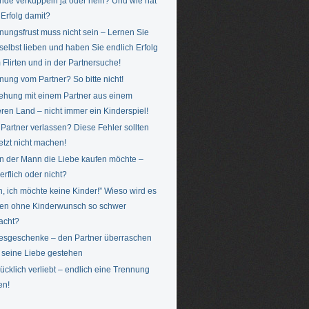
nde verkuppeln ja oder nein? Und wie hat
Erfolg damit?
nungsfrust muss nicht sein – Lernen Sie
 selbst lieben und haben Sie endlich Erfolg
 Flirten und in der Partnersuche!
nung vom Partner? So bitte nicht!
ehung mit einem Partner aus einem
ren Land – nicht immer ein Kinderspiel!
Partner verlassen? Diese Fehler sollten
jetzt nicht machen!
 der Mann die Liebe kaufen möchte –
erflich oder nicht?
n, ich möchte keine Kinder!” Wieso wird es
en ohne Kinderwunsch so schwer
acht?
esgeschenke – den Partner überraschen
 seine Liebe gestehen
ücklich verliebt – endlich eine Trennung
en!