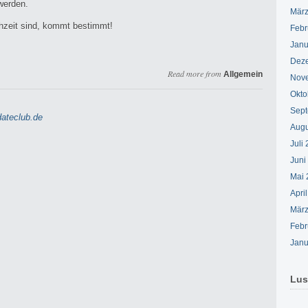
werden.
März
chzeit sind, kommt bestimmt!
Febr
Janu
Dez
Read more from
Allgemein
Nov
Okto
Sept
ateclub.de
Augu
Juli
Juni
Mai 
Apri
März
Febr
Janu
Lus