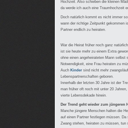
Hochzeit. Also schieben die kleinen Mäd
da werde ich auch eine Traumhochzeit er
Doch natürlich kommt es nicht immer so,
wann der richtige Zeitpunkt gekommen i
Partner endlich zu heiraten.
War die Heirat früher noch ganz natürli
ist sie heute mehr zu einem Extra gewo
ohne einen angeheirateten Mann selbst s
Notwendigkeit, eine Frau heiraten zu mü
Auch
Kinder
sind nicht mehr zwangsläuf
Lebenspartnerschaften geboren.
Innerhalb der letzten 30 Jahre ist der T
man früher oft noch mit unter 20 Jahren, 
vierte Lebensdekade hinein.
Der Trend geht wieder zum jüngeren H
Manche jüngere Menschen halten die Heira
auf einen Partner festlegen müssen. Da s
Zwang stehen, heiraten zu müssen, tun si