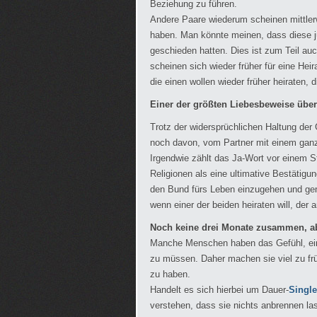
Beziehung zu führen.
Andere Paare wiederum scheinen mittlerwe
haben. Man könnte meinen, dass diese 
geschieden hatten. Dies ist zum Teil au
scheinen sich wieder früher für eine Hei
die einen wollen wieder früher heiraten, d
Einer der größten Liebesbeweise übe
Trotz der widersprüchlichen Haltung der
noch davon, vom Partner mit einem ganz
Irgendwie zählt das Ja-Wort vor einem S
Religionen als eine ultimative Bestätigu
den Bund fürs Leben einzugehen und gem
wenn einer der beiden heiraten will, der a
Noch keine drei Monate zusammen, ab
Manche Menschen haben das Gefühl, eine
zu müssen. Daher machen sie viel zu frü
zu haben.
Handelt es sich hierbei um Dauer-
Singl
verstehen, dass sie nichts anbrennen la