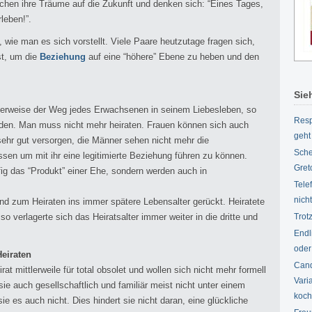
chen ihre Träume auf die Zukunft und denken sich: “Eines Tages,
leben!”.
 wie man es sich vorstellt. Viele Paare heutzutage fragen sich,
st, um die
Beziehung
auf eine “höhere” Ebene zu heben und den
Sie
cherweise der Weg jedes Erwachsenen in seinem Liebesleben, so
Resp
rden. Man muss nicht mehr heiraten. Frauen können sich auch
geht
ehr gut versorgen, die Männer sehen nicht mehr die
Sche
ssen um mit ihr eine legitimierte Beziehung führen zu können.
Gret
ig das “Produkt” einer Ehe, sondern werden auch in
Tele
nich
rend zum Heiraten ins immer spätere Lebensalter gerückt. Heiratete
so verlagerte sich das Heiratsalter immer weiter in die dritte und
Trot
Endl
oder
eiraten
Cand
t mittlerweile für total obsolet und wollen sich nicht mehr formell
Vari
ie auch gesellschaftlich und familiär meist nicht unter einem
koc
e es auch nicht. Dies hindert sie nicht daran, eine glückliche