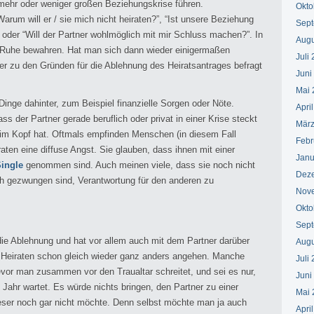
 mehr oder weniger großen Beziehungskrise führen.
Okto
arum will er / sie mich nicht heiraten?”, “Ist unsere Beziehung
Sept
 oder “Will der Partner wohlmöglich mit mir Schluss machen?”. In
Augu
ie Ruhe bewahren. Hat man sich dann wieder einigermaßen
Juli
er zu den Gründen für die Ablehnung des Heiratsantrages befragt
Juni
Mai 
nge dahinter, zum Beispiel finanzielle Sorgen oder Nöte.
Apri
ss der Partner gerade beruflich oder privat in einer Krise steckt
März
 im Kopf hat. Oftmals empfinden Menschen (in diesem Fall
Febr
ten eine diffuse Angst. Sie glauben, dass ihnen mit einer
Janu
ingle
genommen sind. Auch meinen viele, dass sie noch nicht
Dez
lich gezwungen sind, Verantwortung für den anderen zu
Nov
Okto
Sept
ie Ablehnung und hat vor allem auch mit dem Partner darüber
Augu
eiraten schon gleich wieder ganz anders angehen. Manche
Juli
vor man zusammen vor den Traualtar schreitet, und sei es nur,
Juni
Jahr wartet. Es würde nichts bringen, den Partner zu einer
Mai 
ieser noch gar nicht möchte. Denn selbst möchte man ja auch
Apri