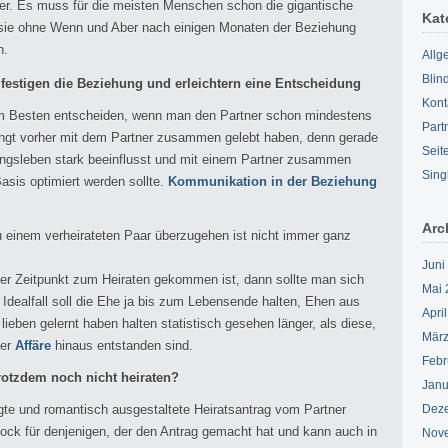
er. Es muss für die meisten Menschen schon die gigantische
Kat
 sie ohne Wenn und Aber nach einigen Monaten der Beziehung
n.
Allg
Blin
festigen die Beziehung und erleichtern eine Entscheidung
Kont
am Besten entscheiden, wenn man den Partner schon mindestens
Part
dingt vorher mit dem Partner zusammen gelebt haben, denn gerade
Seit
ehungsleben stark beeinflusst und mit einem Partner zusammen
Sing
asis optimiert werden sollte.
Kommunikation in der Beziehung
Arc
u einem verheirateten Paar überzugehen ist nicht immer ganz
Juni
er Zeitpunkt zum Heiraten gekommen ist, dann sollte man sich
Mai 
m Idealfall soll die Ehe ja bis zum Lebensende halten, Ehen aus
Apri
ieben gelernt haben halten statistisch gesehen länger, als diese,
März
er
Affäre
hinaus entstanden sind.
Febr
l trotzdem noch nicht heiraten?
Janu
egte und romantisch ausgestaltete Heiratsantrag vom Partner
Dez
chock für denjenigen, der den Antrag gemacht hat und kann auch in
Nov