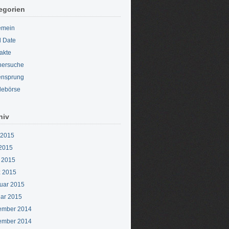
egorien
emein
d Date
akte
nersuche
ensprung
lebörse
hiv
 2015
2015
l 2015
 2015
uar 2015
ar 2015
ember 2014
ember 2014