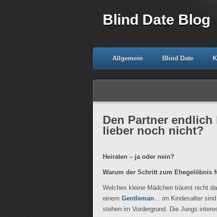
Blind Date Blog
Allgemein
Blind Date
K
Den Partner endlich 
lieber noch nicht?
Heiraten – ja oder nein?
Warum der Schritt zum Ehegelöbnis fü
Welches kleine Mädchen träumt nicht d
einem
Gentleman
… im Kindesalter sind
stehen im Vordergrund. Die Jungs intere