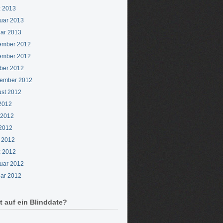
 2013
uar 2013
ar 2013
ember 2012
ember 2012
ber 2012
ember 2012
st 2012
 2012
 2012
2012
l 2012
 2012
uar 2012
ar 2012
t auf ein Blinddate?