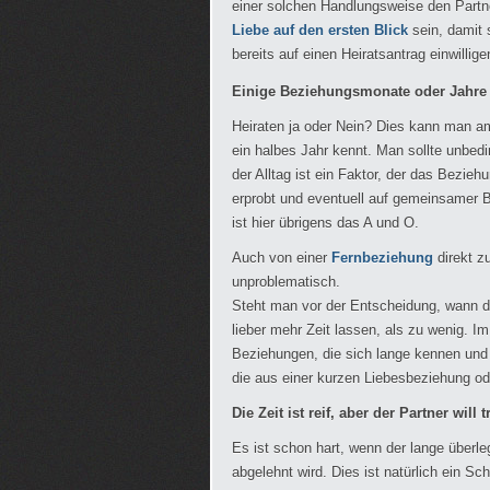
einer solchen Handlungsweise den Partn
Liebe auf den ersten Blick
sein, damit
bereits auf einen Heiratsantrag einwillige
Einige Beziehungsmonate oder Jahre 
Heiraten ja oder Nein? Dies kann man 
ein halbes Jahr kennt. Man sollte unbe
der Alltag ist ein Faktor, der das Bezi
erprobt und eventuell auf gemeinsamer B
ist hier übrigens das A und O.
Auch von einer
Fernbeziehung
direkt z
unproblematisch.
Steht man vor der Entscheidung, wann d
lieber mehr Zeit lassen, als zu wenig. I
Beziehungen, die sich lange kennen und l
die aus einer kurzen Liebesbeziehung od
Die Zeit ist reif, aber der Partner wil
Es ist schon hart, wenn der lange überl
abgelehnt wird. Dies ist natürlich ein S