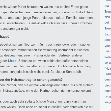
Freu
man 
ile wieder früher heiraten zu wollen, als es ihre Eltern getan
Tren
jungen Menschen aus Familien kommen, in denen sich die Eltern
sich
ch so, aber auch junge Paare, die aus intakten Familien stammen,
beim
rat zu entscheiden. Es entwickelt sich also hin zu zwei Extremen,
ie anderen gar nicht.
Tren
Bezi
rhaupt
ande
 Gesellschaft zur Hochzeit träumt doch irgendwie jeder insgeheim
Vom 
 besonders romantischen Heiratsantrag überrascht zu werden.
Sie 
tandesbeamten, einem Pfarrer oder dem Vertreter anderer
Wenn
ng der
Liebe
. Schön ist es, wenn beide sich dafür entscheiden,
verw
einsam vor den Traualtar zu schreiten. Problematisch wird es,
“Nei
ndere sich jedoch noch nicht bereit für diesen Schritt fühlt.
Frau
er der Heiratsantrag ist schon gemacht?
gem
n Partner, den sie einmal kennengelernt haben, für sich sichern
Lieb
h Heiratsanträge, ohne den Partner schon richtig kennengelernt
oder
Ungl
es
oder auch sehr selbstsüchtige Menschen, dann kann man
wag
ssen wollen. Doch ohne es selbst zu wollen, verschrecken sie mit