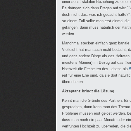
einer sonst stabilen Beziehung zu einer
Es drängen sich dann Fragen auf wie: ” W
doch nicht das, was ich gedacht hatte?”,
so einem Fall sollte man erst einmal d
gefangen, dann muss natürlich der Partn
werden.
Manchmal stecken einfach ganz banale Di
Vielleicht hat man auch nicht bedacht, da
und ganz andere Dinge als das Heiraten
meistens Männer) im Bezug auf das Heira
Hochzeit die Freiheiten des Lebens als
S
reif für eine Ehe sind, da sie dort natür
übernehmen.
Akzeptanz bringt die Lösung
Kennt man die Gründe des Partners für d
gesprochen, dann kann man das Thema H
Probleme müssen erst gelöst werden, be
dass man noch ein paar Monate oder ein 
verfrühten Hochzeit zu überreden, die d