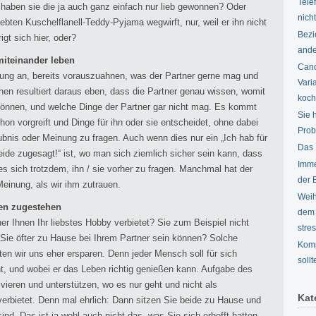
Tele
 haben sie die ja auch ganz einfach nur lieb gewonnen? Oder
nich
ebten Kuschelflanell-Teddy-Pyjama wegwirft, nur, weil er ihn nicht
Bezi
gt sich hier, oder?
ande
iteinander leben
Cand
ung an, bereits vorauszuahnen, was der Partner gerne mag und
Vari
hen resultiert daraus eben, dass die Partner genau wissen, womit
koc
önnen, und welche Dinge der Partner gar nicht mag. Es kommt
Sie 
on vorgreift und Dinge für ihn oder sie entscheidet, ohne dabei
Pro
aubnis oder Meinung zu fragen. Auch wenn dies nur ein „Ich hab für
Das 
de zugesagt!“ ist, wo man sich ziemlich sicher sein kann, dass
Imme
 es sich trotzdem, ihn / sie vorher zu fragen. Manchmal hat der
der 
einung, als wir ihm zutrauen.
Weih
ten zugestehen
dem 
er Ihnen Ihr liebstes Hobby verbietet? Sie zum Beispiel nicht
stres
t Sie öfter zu Hause bei Ihrem Partner sein können? Solche
Komp
lten wir uns eher ersparen. Denn jeder Mensch soll für sich
soll
, und wobei er das Leben richtig genießen kann. Aufgabe des
tivieren und unterstützen, wo es nur geht und nicht als
Kat
rbietet. Denn mal ehrlich: Dann sitzen Sie beide zu Hause und
sind. Das ist ja wohl auch nicht das, was Sie sich erhofft hatten,