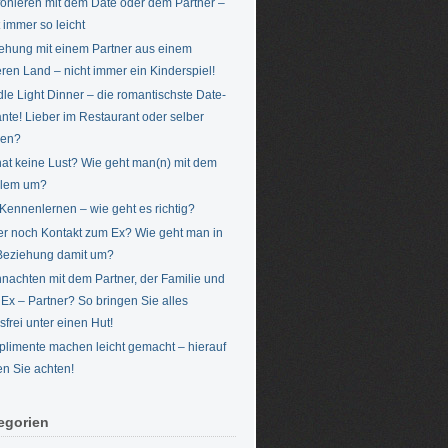
fonieren mit dem Date oder dem Partner –
t immer so leicht
ehung mit einem Partner aus einem
ren Land – nicht immer ein Kinderspiel!
le Light Dinner – die romantischste Date-
ante! Lieber im Restaurant oder selber
hen?
hat keine Lust? Wie geht man(n) mit dem
blem um?
Kennenlernen – wie geht es richtig?
r noch Kontakt zum Ex? Wie geht man in
Beziehung damit um?
nachten mit dem Partner, der Familie und
Ex – Partner? So bringen Sie alles
sfrei unter einen Hut!
limente machen leicht gemacht – hierauf
ten Sie achten!
egorien