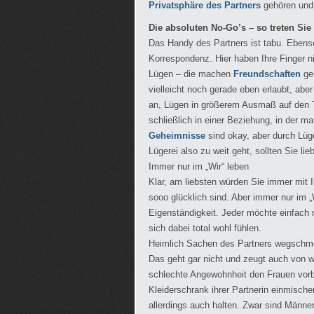
Privatsphäre des Partners
gehören und
Die absoluten No-Go’s – so treten Sie 
Das Handy des Partners ist tabu. Ebenso
Korrespondenz. Hier haben Ihre Finger n
Lügen – die machen
Freundschaften
gen
vielleicht noch gerade eben erlaubt, aber
an, Lügen in größerem Ausmaß auf den T
schließlich in einer Beziehung, in der m
Geheimnisse
sind okay, aber durch Lü
Lügerei also zu weit geht, sollten Sie lie
Immer nur im „Wir“ leben
Klar, am liebsten würden Sie immer mit
sooo glücklich sind. Aber immer nur im „
Eigenständigkeit. Jeder möchte einfach 
sich dabei total wohl fühlen.
Heimlich Sachen des Partners wegschm
Das geht gar nicht und zeugt auch von 
schlechte Angewohnheit den Frauen vorbe
Kleiderschrank ihrer Partnerin einmische
allerdings auch halten. Zwar sind Männ