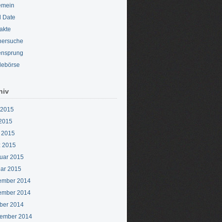
emein
d Date
akte
nersuche
ensprung
lebörse
hiv
 2015
2015
l 2015
 2015
uar 2015
ar 2015
ember 2014
ember 2014
ber 2014
ember 2014