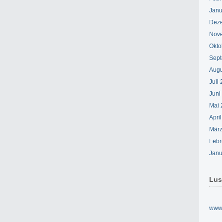
Janu
Dez
Nov
Okto
Sept
Augu
Juli
Juni
Mai 
Apri
März
Febr
Janu
Lus
www.