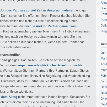
Allg
Blin
Job des Partners zu viel Zeit in Anspruch nehmen
, und gar
Kont
? Dann sprechen Sie offen mit Ihrem Partner darüber. Machen Sie
Part
eßen wollen und nicht nur eine Zweckbeziehung führen.
Seit
este Termine, die
nur Sie und Ihr Partner gemeinsam
em Partner ausmachen, wie viel Raum sein / ihr Hobby einnehmen
Sing
 Meinung nach ein Hobby zu zeitaufwändig wird und Sie Ihre
. Sie sollen es nur dann nicht tun, wenn Sie dem Partner das
Arc
r für sich haben wollen.
Juni
stverständlich
Mai 
z einzigartiges. Das sollten Sie sich so oft wie möglich ins
Apri
eit ist eine
lange dauernde glückliche Beziehung nichts
März
Wertschätzen Sie Ihren Partner / Ihre Partnerin. Zeigen Sie es
, wie zum Beispiel einer liebevollen Begrüßung und Verabschiedung.
Febr
interkopf, dass Ihr Partner an Sie denkt. Bleiben Sie nach der
Janu
 Sie gerade von Ihren Freunden in die Kneipe entführt? Geben Sie
Dez
dass er Ihnen wichtig ist.
Nov
s dem Alltag
nicht immer mit nach Hause bringen. Schlappen Sie
Okto
 noch nicht einmal Zeit für eine Umarmung und einen Kuss? Ihr
Sept