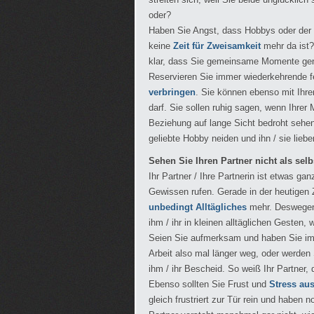
oder?
Haben Sie Angst, dass Hobbys oder der
keine
Zeit für Zweisamkeit
mehr da ist
klar, dass Sie gemeinsame Momente geni
Reservieren Sie immer wiederkehrende f
verbringen
. Sie können ebenso mit Ihr
darf. Sie sollen ruhig sagen, wenn Ihrer
Beziehung auf lange Sicht bedroht sehen
geliebte Hobby neiden und ihn / sie liebe
Sehen Sie Ihren Partner nicht als selb
Ihr Partner / Ihre Partnerin ist etwas gan
Gewissen rufen. Gerade in der heutigen Z
unbedingt Alltägliches
mehr. Deswegen: 
ihm / ihr in kleinen alltäglichen Gesten
Seien Sie aufmerksam und haben Sie im H
Arbeit also mal länger weg, oder werden
ihm / ihr Bescheid. So weiß Ihr Partner, 
Ebenso sollten Sie Frust und
Stress au
gleich frustriert zur Tür rein und haben