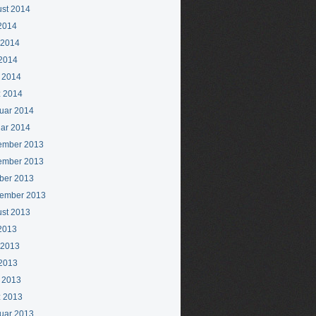
st 2014
 2014
 2014
2014
l 2014
 2014
uar 2014
ar 2014
ember 2013
ember 2013
ber 2013
ember 2013
st 2013
 2013
 2013
2013
l 2013
 2013
uar 2013