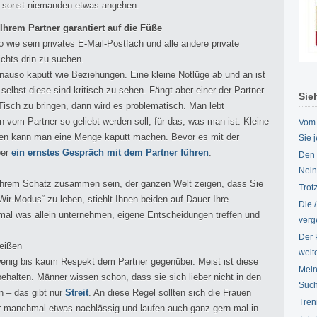
 sonst niemanden etwas angehen.
Ihrem Partner garantiert auf die Füße
 wie sein privates E-Mail-Postfach und alle andere private
ichts drin zu suchen.
auso kaputt wie Beziehungen. Eine kleine Notlüge ab und an ist
 selbst diese sind kritisch zu sehen. Fängt aber einer der Partner
Sie
isch zu bringen, dann wird es problematisch. Man lebt
an vom Partner so geliebt werden soll, für das, was man ist. Kleine
Vom 
gen kann man eine Menge kaputt machen. Bevor es mit der
Sie 
ber
ein ernstes Gespräch mit dem Partner führen
.
Den 
Nein
 Ihrem Schatz zusammen sein, der ganzen Welt zeigen, dass Sie
Trot
Wir-Modus“ zu leben, stiehlt Ihnen beiden auf Dauer Ihre
Die 
mal was allein unternehmen, eigene Entscheidungen treffen und
verg
Der 
eißen
weit
wenig bis kaum Respekt dem Partner gegenüber. Meist ist diese
Mein
halten. Männer wissen schon, dass sie sich lieber nicht in den
Such
n – das gibt nur
Streit
. An diese Regel sollten sich die Frauen
Tren
er manchmal etwas nachlässig und laufen auch ganz gern mal in