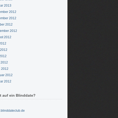
ar 2013
ember 2012
ember 2012
ber 2012
ember 2012
st 2012
 2012
 2012
2012
l 2012
 2012
uar 2012
ar 2012
t auf ein Blinddate?
blinddateclub.de