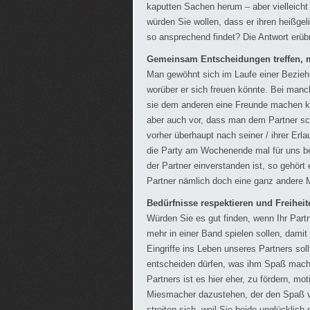
kaputten Sachen herum – aber vielleicht
würden Sie wollen, dass er ihren heißgeli
so ansprechend findet? Die Antwort erübri
Gemeinsam Entscheidungen treffen, m
Man gewöhnt sich im Laufe einer Bezieh
worüber er sich freuen könnte. Bei manc
sie dem anderen eine Freunde machen k
aber auch vor, dass man dem Partner sch
vorher überhaupt nach seiner / ihrer Erl
die Party am Wochenende mal für uns bei
der Partner einverstanden ist, so gehört
Partner nämlich doch eine ganz andere M
Bedürfnisse respektieren und Freihei
Würden Sie es gut finden, wenn Ihr Partn
mehr in einer Band spielen sollen, dami
Eingriffe ins Leben unseres Partners sol
entscheiden dürfen, was ihm Spaß macht
Partners ist es hier eher, zu fördern, mo
Miesmacher dazustehen, der den Spaß ve
streiten sich, weil Sie beide unglücklich 