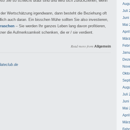
eso Sie so schlecht drauf sind und wird sich zurückziehen, wenn
Augu
Juli
n der Wertschätzung irgendwann, dann besteht die Beziehung oft
Juni
dlich auch daran. Ein bisschen Mühe sollten Sie also investieren,
Mai 
rraschen
– Sie werden Ihr ganzes Leben lang davon profitieren,
Apri
ner die Aufmerksamkeit schenken, die er / sie verdient.
März
Febr
Read more from
Allgemein
Janu
Dez
ateclub.de
Nov
Okto
Sept
Augu
Juli
Juni
Mai 
Apri
März
Febr