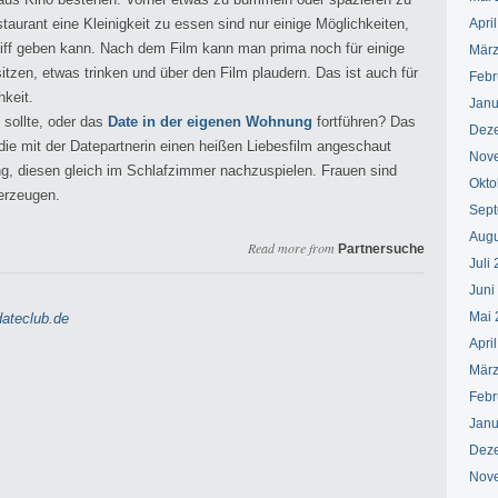
aurant eine Kleinigkeit zu essen sind nur einige Möglichkeiten,
Apri
iff geben kann. Nach dem Film kann man prima noch für einige
März
sitzen, etwas trinken und über den Film plaudern. Das ist auch für
Febr
keit.
Janu
sollte, oder das
Date in der eigenen Wohnung
fortführen? Das
Dez
die mit der Datepartnerin einen heißen Liebesfilm angeschaut
Nov
ung, diesen gleich im Schlafzimmer nachzuspielen. Frauen sind
Okto
berzeugen.
Sept
Augu
Read more from
Partnersuche
Juli
Juni
Mai 
ateclub.de
Apri
März
Febr
Janu
Dez
Nov