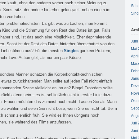
rten kauft, ohne den anderen vorher nach seiner Meinung zu
Seit
n. Sonst sitzt der andere hinterher gelangweilt neben einem im
Sing
ten vordrehen.
ten problematischsten. Es gibt was zu Lachen, man kommt
Arc
m Kino und die Stimmung für den Rest des Dates ist gut. Falls
bhaber sind, ist das auch eine Möglichkeit. Eher deprimierende
Juni
ssen. Sonst ist der Rest des Dates hinterher überschattet von den
Mai 
t Liebesfilmen aus? Für die meisten
Singles
gar kein Problem,
Apri
ehr Love-Action gibt, als nur ein paar Küsse.
März
Febr
esonders Männer schätzen die Körperkontakt-technischen
Janu
etwas zurückhaltender. Man sollte auf jeden Fall nicht einfach
Dez
r spannenden Szene vielleicht an ihn an? Bingo! Trotzdem sollte
Nov
ckhaltend sein – es ist schließlich nicht in erster Linie dazu
Okto
n. Frauen möchten das zumeist auch nicht. Lassen Sie als Mann
 zu wählen und seien Sie nicht böse, wenn Sie es nicht tut. Beim
Sept
ch schon ziemlich früh. Sie wird es Ihnen übrigens hoch
Augu
chen, sie während des Films anzufassen.
Juli
Juni
Mai 
r aus Kino bestehen. Vorher etwas zu bummeln oder spazieren zu