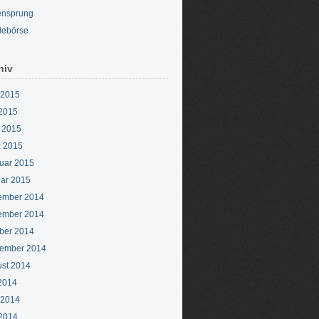
ensprung
lebörse
hiv
 2015
2015
l 2015
 2015
uar 2015
ar 2015
ember 2014
ember 2014
ber 2014
ember 2014
st 2014
 2014
 2014
2014