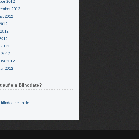
ber 2012
ember 2012
st 2012
 2012
 2012
2012
l 2012
 2012
uar 2012
ar 2012
t auf ein Blinddate?
blinddateclub.de