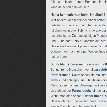
fällt es so leicht, fremde Personen im 
kann da schon sinnvoll sein.
Näher kennenlernen beim Smalltalk?
Wer andere Menschen bei einem netten G
gefallen ist, der sucht sich für das ers
ist dann wahrscheinlich nicht gerade de
beschränkt ist. Zum ausgiebigen Plaude
und Clubs oder Bars für abends am best
Das erste Date dient ja auch eigentlic
schauen, ob man auf einer Wellenlänge i
halten kann.
Schüchtern? Dann nichts wie ab ins K
Schüchterne Menschen, vor allem
schü
Partnersuche
. Kaum sehen sie mal ihr
anders und schnappt sie / ihn ihnen vor 
Mund aufzumachen. Deswegen wählen si
es sich bei der
Partnersuche
einfacher
Wenn man also schon
Partner über ei
Date auch das Kino wählen. Vorausgesetz
einige Mails hin und her geschickt.