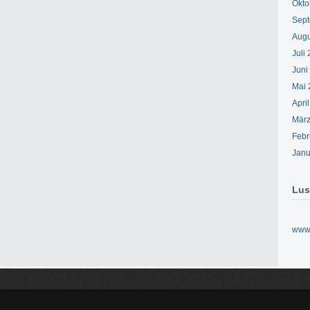
Okto
Sept
Augu
Juli
Juni
Mai 
Apri
März
Febr
Janu
Lus
www.