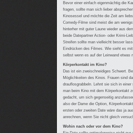
Bevor einer einfach eigenmächtig die Ka
fragen, sollte man sich lieber abspreche
Kinosessel und möchte die Zeit am liebs
Comedy-Filme sind meist die am wenigs
hinterher mit guter Laune wieder aus de
beide Datepartner Action- oder Krimi-Lie
Streifen sollte man vielleicht besser la
Eindrücken des Filmes. Wie sieht es mi
selbst wenn es auf der Leinwand etwas m
Körperkontakt im Kino?
Das ist ein zweischneidiges Schwert. B
Möglichkeiten des Kinos. Frauen sind da 
drauflosgrabbeln. Lehnt sie sich in eine
man beim Kino mit dem Körperkontakt zurü
gedacht, um sich gegenseitig anzufasse
also der Dame die Option, Körperkontakt
ersten oder zweiten Date wäre das ja au
anrechnen, wenn Sie nicht gleich versu
Wohin nach oder vor dem Kino?
Ein Date sollte optimalerweise nicht nu