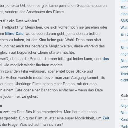
oder
er perfekte Ort, denn es gibt keine peinlichen Gesprächspausen,
Eife
st, sondern das Anschauen des Filmes.
eine
t für ein Date wählen?
SMS 
s Treffpunkt für Menschen, die sich vorher noch nie gesehen oder
Was 
nem
Blind Date
, wo es eben darum geht, jemanden zu treffen,
Ein 
chen zu haben, ist das Kino keine gute Wahl. Denn man sitzt
den 
n und hat auch nur begrenzte Möglichkeiten, diese während des
Blin
gleich auf körperlicher Ebene starten möchte.
ang
weiß, ob man die Person, die man trifft, gut leiden kann, oder
das
Blin
ll wie möglich wieder flüchten möchte.
kenn
nn zwar den Film verlassen, aber erntet böse Blicke und
Tele
 die Reihen wursteln muss, bevor man zum Ausgang kommt. So
nich
uer eines Überlänge-Films neben einer Person, mit der man
 in einem Cafe oder einer Bar schon einfacher – wenn das Date
Kat
es jedem frei, zu gehen.
ve
Allg
im zweiten Date fürs Kino entscheiden. Man hat sich schon
Blin
tgestellt. Ein guter Film ist jetzt eine super Möglichkeit, um
Zeit
Kont
ist die Frage: Was schaut man sich an?
Part