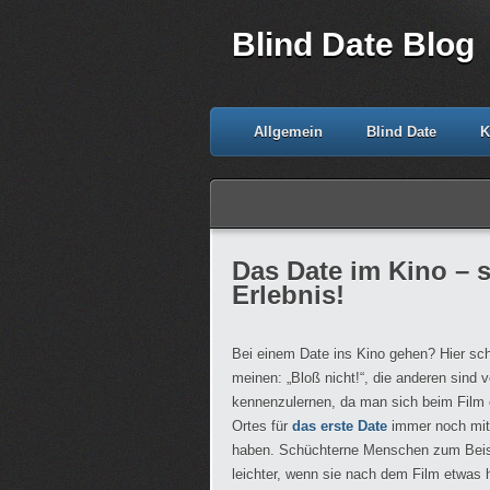
Blind Date Blog
Allgemein
Blind Date
K
Das Date im Kino – s
Erlebnis!
Bei einem Date ins Kino gehen? Hier sch
meinen: „Bloß nicht!“, die anderen sind v
kennenzulernen, da man sich beim Film e
Ortes für
das erste Date
immer noch mit 
haben. Schüchterne Menschen zum Beisp
leichter, wenn sie nach dem Film etwas