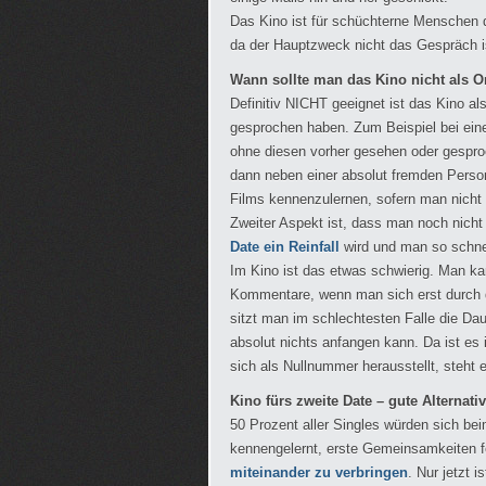
Das Kino ist für schüchterne Menschen d
da der Hauptzweck nicht das Gespräch i
Wann sollte man das Kino nicht als Or
Definitiv NICHT geeignet ist das Kino al
gesprochen haben. Zum Beispiel bei ei
ohne diesen vorher gesehen oder gespro
dann neben einer absolut fremden Perso
Films kennenzulernen, sofern man nicht 
Zweiter Aspekt ist, dass man noch nicht 
Date ein Reinfall
wird und man so schne
Im Kino ist das etwas schwierig. Man ka
Kommentare, wenn man sich erst durch
sitzt man im schlechtesten Falle die Da
absolut nichts anfangen kann. Da ist es
sich als Nullnummer herausstellt, steht 
Kino fürs zweite Date – gute Alternati
50 Prozent aller Singles würden sich be
kennengelernt, erste Gemeinsamkeiten fes
miteinander zu verbringen
. Nur jetzt 