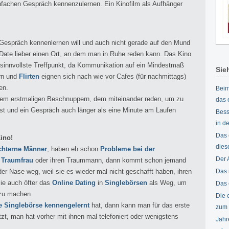
einfachen Gespräch kennenzulernen. Ein Kinofilm als Aufhänger
espräch kennenlernen will und auch nicht gerade auf den Mund
te Date lieber einen Ort, an dem man in Ruhe reden kann. Das Kino
r sinnvollste Treffpunkt, da Kommunikation auf ein Mindestmaß
Sie
rn und
Flirten
eignen sich nach wie vor Cafes (für nachmittags)
en.
Beim
h dem erstmaligen Beschnuppern, dem miteinander reden, um zu
das 
st und ein Gespräch auch länger als eine Minute am Laufen
Bess
in d
Das 
ino!
dies
chterne Männer
, haben eh schon
Probleme bei der
Der 
e
Traumfrau
oder ihren Traummann, dann kommt schon jemand
der Nase weg, weil sie es wieder mal nicht geschafft haben, ihren
Das 
e auch öfter das
Online Dating
in
Singlebörsen
als Weg, um
Das 
 zu machen.
Die 
ne Singlebörse kennengelernt
hat, dann kann man für das erste
zum 
t, man hat vorher mit ihnen mal telefoniert oder wenigstens
Jahr