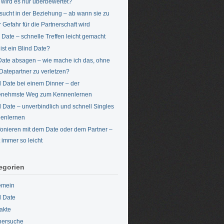
 wird es nur überbewertet?
rsucht in der Beziehung – ab wann sie zu
r Gefahr für die Partnerschaft wird
Date – schnelle Treffen leicht gemacht
ist ein Blind Date?
Date absagen – wie mache ich das, ohne
Datepartner zu verletzen?
d Date bei einem Dinner – der
enehmste Weg zum Kennenlernen
d Date – unverbindlich und schnell Singles
enlernen
fonieren mit dem Date oder dem Partner –
t immer so leicht
egorien
emein
d Date
akte
nersuche