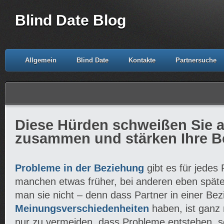
Blind Date Blog
Allgemein
Blind Date
Kontakte
Partnersuche
Diese Hürden schweißen Sie a
zusammen und stärken Ihre B
Probleme in der Beziehung
gibt es für jedes
manchen etwas früher, bei anderen eben spät
man sie nicht – denn dass Partner in einer Be
Meinungsverschiedenheiten
haben, ist ganz 
nur zu vermeiden, dass Probleme entstehen, sol