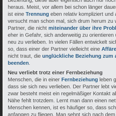
Beziehung, diese aber eigentlich auch nur noc
heraus. Meist, vor allem bei schon länger dau
ist eine
Trennung
eben relativ kompliziert und
versucht man schon mal, sich drum herum zu 
Partner, die nicht
miteinander über ihre Pro
eher in Gefahr, sich anderweitig zu orientieren 
neu zu verlieben. In vielen Fällen entwickelt si
so, dass einer der Partner vielleicht eine
Affär
nicht traut, die
unglückliche Beziehung zum a
beenden
.
Neu verliebt trotz einer Fernbeziehung
Menschen, die in einer
Fernbeziehung
leben g
dass sie sich neu verlieben. Der Partner lebt vi
zwar besteht meist ein regelmäßiger Kontakt ab
Nähe fehlt trotzdem. Lernt man dann einen net
Menschen kennen, ist es häufiger so, dass sch
anfangen zu fliegen. Man sehnt sich nach dem 