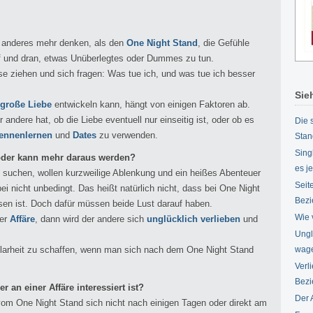
s anderes mehr denken, als den
One Night Stand
, die Gefühle
f und dran, etwas Unüberlegtes oder Dummes zu tun.
se ziehen und sich fragen: Was tue ich, und was tue ich besser
Sie
 große Liebe
entwickeln kann, hängt von einigen Faktoren ab.
ndere hat, ob die Liebe eventuell nur einseitig ist, oder ob es
Die 
ennenlernen
und
Dates
zu verwenden.
Stan
Sing
der kann mehr daraus werden?
es je
d suchen, wollen kurzweilige Ablenkung und ein heißes Abenteuer
Seit
i nicht unbedingt. Das heißt natürlich nicht, dass bei One Night
Bezi
en ist. Doch dafür müssen beide Lust darauf haben.
Wie 
er
Affäre
, dann wird der andere sich
unglücklich verlieben
und
.
Ungl
Klarheit zu schaffen, wenn man sich nach dem One Night Stand
wag
Verl
Bez
 an einer Affäre interessiert ist?
Der 
vom One Night Stand sich nicht nach einigen Tagen oder direkt am