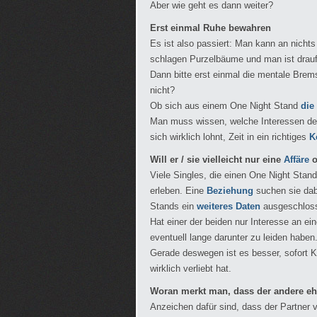
Aber wie geht es dann weiter?
Erst einmal Ruhe bewahren
Es ist also passiert: Man kann an nicht
schlagen Purzelbäume und man ist drau
Dann bitte erst einmal die mentale Brem
nicht?
Ob sich aus einem One Night Stand
die
Man muss wissen, welche Interessen der a
sich wirklich lohnt, Zeit in ein richtiges
K
Will er / sie vielleicht nur eine
Affäre
o
Viele Singles, die einen One Night Stan
erleben. Eine
Beziehung
suchen sie dabe
Stands ein
weiteres Daten
ausgeschloss
Hat einer der beiden nur Interesse an ein
eventuell lange darunter zu leiden haben
Gerade deswegen ist es besser, sofort 
wirklich verliebt hat.
Woran merkt man, dass der andere eher
Anzeichen dafür sind, dass der Partner 