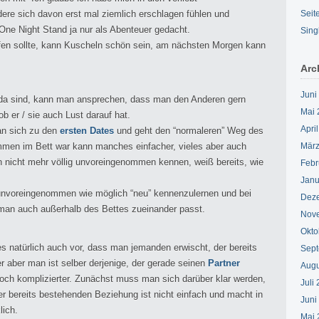
dere sich davon erst mal ziemlich erschlagen fühlen und
Seit
 One Night Stand ja nur als Abenteuer gedacht.
Sing
lafen sollte, kann Kuscheln schön sein, am nächsten Morgen kann
Arc
Juni
da sind, kann man ansprechen, dass man den Anderen gern
Mai 
b er / sie auch Lust darauf hat.
Apri
an sich zu den
ersten Dates
und geht den “normaleren” Weg des
men im Bett war kann manches einfacher, vieles aber auch
März
h nicht mehr völlig unvoreingenommen kennen, weiß bereits, wie
Febr
Janu
unvoreingenommen wie möglich “neu” kennenzulernen und bei
Dez
 man auch außerhalb des Bettes zueinander passt.
Nov
Okto
natürlich auch vor, dass man jemanden erwischt, der bereits
Sept
r aber man ist selber derjenige, der gerade seinen
Partner
Augu
h noch komplizierter. Zunächst muss man sich darüber klar werden,
Juli
er bereits bestehenden Beziehung ist nicht einfach und macht in
Juni
lich.
Mai 