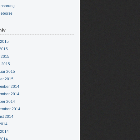
ensprung
lebörse
hiv
 2015
2015
l 2015
 2015
uar 2015
ar 2015
ember 2014
ember 2014
ber 2014
ember 2014
st 2014
 2014
 2014
2014