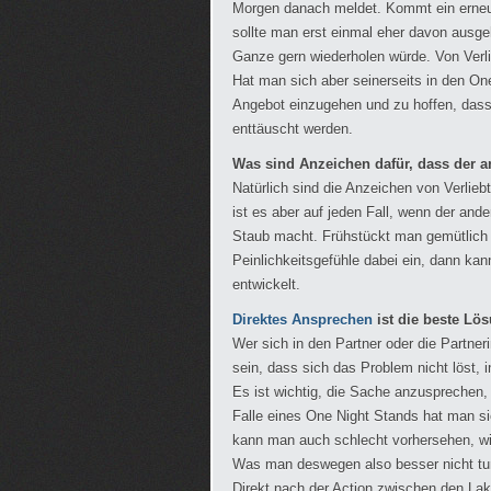
Morgen danach meldet. Kommt ein erneu
sollte man erst einmal eher davon ausgeh
Ganze gern wiederholen würde. Von Verlieb
Hat man sich aber seinerseits in den One
Angebot einzugehen und zu hoffen, dass
enttäuscht werden.
Was sind Anzeichen dafür, dass der an
Natürlich sind die Anzeichen von Verlie
ist es aber auf jeden Fall, wenn der and
Staub macht. Frühstückt man gemütlich z
Peinlichkeitsgefühle dabei ein, dann ka
entwickelt.
Direktes Ansprechen
ist die beste Lö
Wer sich in den Partner oder die Partner
sein, dass sich das Problem nicht löst,
Es ist wichtig, die Sache anzusprechen
Falle eines One Night Stands hat man sic
kann man auch schlecht vorhersehen, wie
Was man deswegen also besser nicht tun
Direkt nach der Action zwischen den Lake