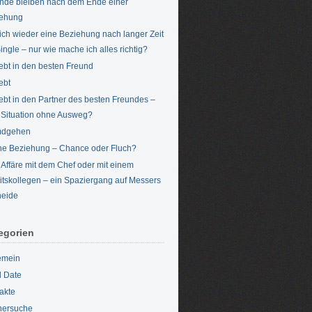
nde bleiben nach dem Ende einer
iehung
ich wieder eine Beziehung nach langer Zeit
Single – nur wie mache ich alles richtig?
iebt in den besten Freund
ebt
iebt in den Partner des besten Freundes –
 Situation ohne Ausweg?
mdgehen
ne Beziehung – Chance oder Fluch?
 Affäre mit dem Chef oder mit einem
itskollegen – ein Spaziergang auf Messers
eide
egorien
emein
d Date
akte
nersuche