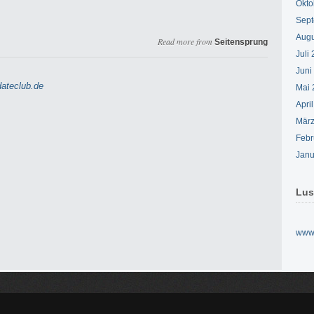
Okto
Sept
Augu
Read more from
Seitensprung
Juli
Juni
ateclub.de
Mai 
Apri
März
Febr
Janu
Lus
www.