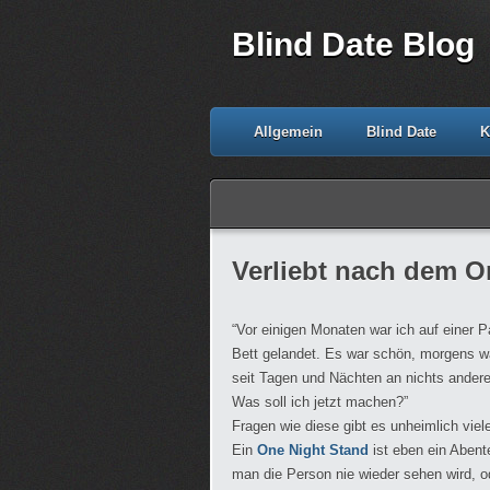
Blind Date Blog
Allgemein
Blind Date
K
Verliebt nach dem O
“Vor einigen Monaten war ich auf einer 
Bett gelandet. Es war schön, morgens war
seit Tagen und Nächten an nichts anderes
Was soll ich jetzt machen?”
Fragen wie diese gibt es unheimlich viel
Ein
One Night Stand
ist eben ein Abent
man die Person nie wieder sehen wird,