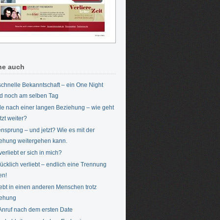
he auch
schnelle Bekanntschaft – ein One Night
d noch am selben Tag
le nach einer langen Beziehung – wie geht
tzt weiter?
ensprung – und jetzt? Wie es mit der
ehung weitergehen kann.
verliebt er sich in mich?
ücklich verliebt – endlich eine Trennung
en!
iebt in einen anderen Menschen trotz
iehung
Anruf nach dem ersten Date