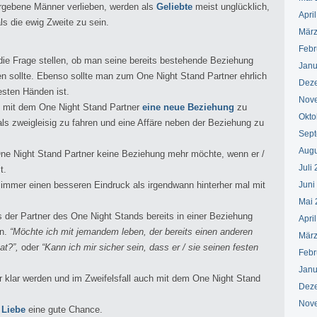
ergebene Männer verlieben, werden als
Geliebte
meist unglücklich,
Apri
s die ewig Zweite zu sein.
März
Febr
die Frage stellen, ob man seine bereits bestehende Beziehung
Janu
 sollte. Ebenso sollte man zum One Night Stand Partner ehrlich
Dez
esten Händen ist.
Nov
 mit dem One Night Stand Partner
eine neue Beziehung
zu
Okto
als zweigleisig zu fahren und eine Affäre neben der Beziehung zu
Sept
Augu
One Night Stand Partner keine Beziehung mehr möchte, wenn er /
Juli
t.
l immer einen besseren Eindruck als irgendwann hinterher mal mit
Juni
Mai 
s der Partner des One Night Stands bereits in einer Beziehung
Apri
en.
“Möchte ich mit jemandem leben, der bereits einen anderen
März
at?”,
oder
“Kann ich mir sicher sein, dass er / sie seinen festen
Febr
Janu
 klar werden und im Zweifelsfall auch mit dem One Night Stand
Dez
Nov
 Liebe
eine gute Chance.