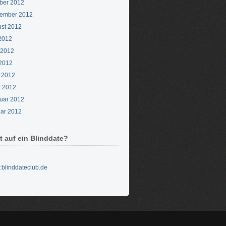
ber 2012
ember 2012
st 2012
 2012
 2012
2012
l 2012
 2012
uar 2012
ar 2012
t auf ein Blinddate?
blinddateclub.de