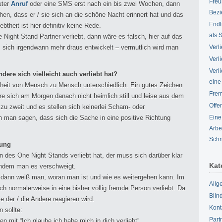
Freu
ter
Anruf
oder eine SMS erst nach ein bis zwei Wochen, dann
Bez
en, dass er / sie sich an die schöne Nacht erinnert hat und das
Endl
theit ist hier definitiv keine Rede.
als 
 Night Stand Partner verliebt, dann wäre es falsch, hier auf das
 sich irgendwann mehr draus entwickelt – vermutlich wird man
Verl
Verli
Verl
dere sich vielleicht auch verliebt hat?
eine
btheit von Mensch zu Mensch unterschiedlich. Ein gutes Zeichen
Fre
ere sich am Morgen danach nicht heimlich still und leise aus dem
Offe
u zweit und es stellen sich keinerlei Scham- oder
nn man sagen, dass sich die Sache in eine positive Richtung
Eine
Arbe
Schn
sung
in des One Night Stands verliebt hat, der muss sich darüber klar
Kat
 indem man es verschweigt.
, dann weiß man, woran man ist und wie es weitergehen kann. Im
Allg
h normalerweise in eine bisher völlig fremde Person verliebt. Da
Blin
 der / die Andere reagieren wird.
Kont
 sollte:
Part
n mit “Ich glaube ich habe mich in dich verliebt”