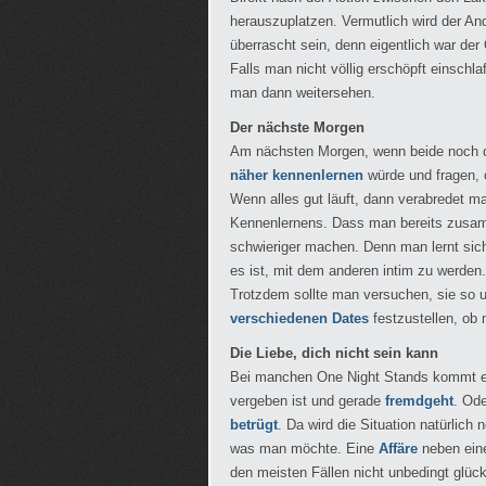
herauszuplatzen. Vermutlich wird der An
überrascht sein, denn eigentlich war der
Falls man nicht völlig erschöpft einsch
man dann weitersehen.
Der nächste Morgen
Am nächsten Morgen, wenn beide noch 
näher kennenlernen
würde und fragen, o
Wenn alles gut läuft, dann verabredet m
Kennenlernens. Dass man bereits zusam
schwieriger machen. Denn man lernt sic
es ist, mit dem anderen intim zu werden.
Trotzdem sollte man versuchen, sie so 
verschiedenen Dates
festzustellen, ob
Die Liebe, dich nicht sein kann
Bei manchen One Night Stands kommt es 
vergeben ist und gerade
fremdgeht
. Ode
betrügt
. Da wird die Situation natürlic
was man möchte. Eine
Affäre
neben ein
den meisten Fällen nicht unbedingt glück