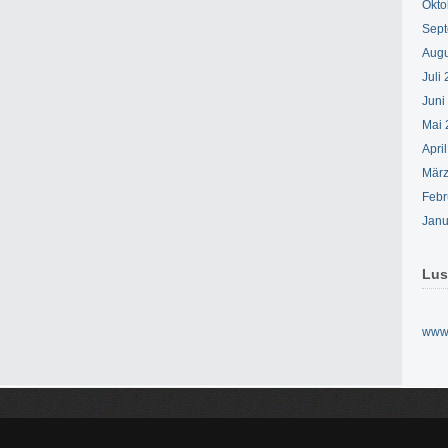
Okto
Sept
Augu
Juli
Juni
Mai 
Apri
März
Febr
Janu
Lus
www.