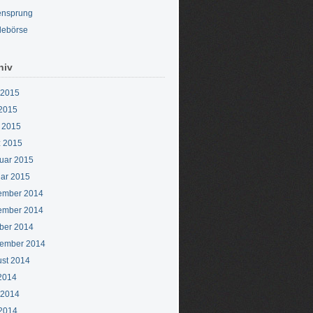
ensprung
lebörse
hiv
 2015
2015
l 2015
 2015
uar 2015
ar 2015
ember 2014
ember 2014
ber 2014
ember 2014
st 2014
 2014
 2014
2014