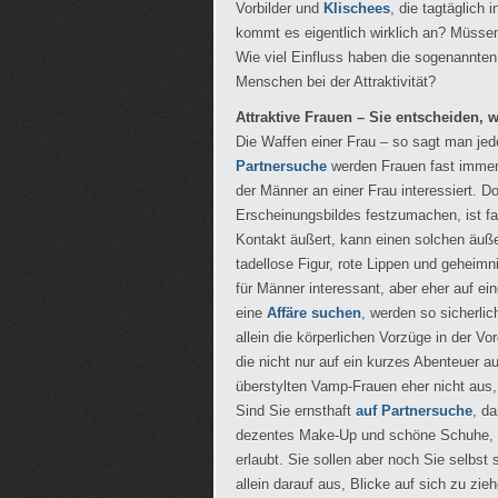
Vorbilder und
Klischees
, die tagtäglich
kommt es eigentlich wirklich an? Müsse
Wie viel Einfluss haben die sogenannten 
Menschen bei der Attraktivität?
Attraktive Frauen – Sie entscheiden, 
Die Waffen einer Frau – so sagt man jeden
Partnersuche
werden Frauen fast immer
der Männer an einer Frau interessiert. D
Erscheinungsbildes festzumachen, ist fal
Kontakt äußert, kann einen solchen äuße
tadellose Figur, rote Lippen und geheim
für Männer interessant, aber eher auf ei
eine
Affäre suchen
, werden so sicherlic
allein die körperlichen Vorzüge in der 
die nicht nur auf ein kurzes Abenteuer au
überstylten Vamp-Frauen eher nicht aus,
Sind Sie ernsthaft
auf Partnersuche
, da
dezentes Make-Up und schöne Schuhe, all
erlaubt. Sie sollen aber noch Sie selbst 
allein darauf aus, Blicke auf sich zu zie