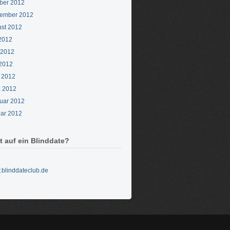
ber 2012
ember 2012
st 2012
 2012
 2012
2012
l 2012
 2012
uar 2012
ar 2012
t auf ein Blinddate?
blinddateclub.de