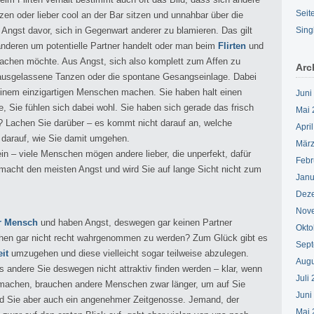
Seit
n oder lieber cool an der Bar sitzen und unnahbar über die
gst davor, sich in Gegenwart anderer zu blamieren. Das gilt
Sing
nderen um potentielle Partner handelt oder man beim
Flirten
und
chen möchte. Aus Angst, sich also komplett zum Affen zu
Arc
s ausgelassene Tanzen oder die spontane Gesangseinlage. Dabei
 einem einzigartigen Menschen machen. Sie haben halt einen
Juni
 Sie fühlen sich dabei wohl. Sie haben sich gerade das frisch
Mai 
? Lachen Sie darüber – es kommt nicht darauf an, welche
Apri
 darauf, wie Sie damit umgehen.
März
ein – viele Menschen mögen andere lieber, die unperfekt, dafür
Febr
n macht den meisten Angst und wird Sie auf lange Sicht nicht zum
Janu
Dez
Nov
r Mensch
und haben Angst, deswegen gar keinen Partner
Okto
en gar nicht recht wahrgenommen zu werden? Zum Glück gibt es
Sept
it
umzugehen und diese vielleicht sogar teilweise abzulegen.
Augu
 andere Sie deswegen nicht attraktiv finden werden – klar, wenn
Juli
 machen, brauchen andere Menschen zwar länger, um auf Sie
Juni
d Sie aber auch ein angenehmer Zeitgenosse. Jemand, der
Mai 