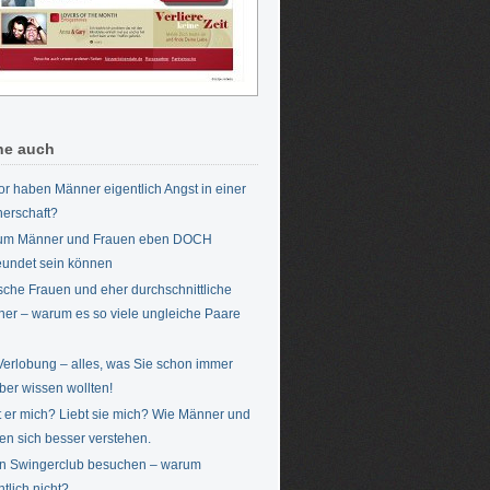
he auch
r haben Männer eigentlich Angst in einer
nerschaft?
um Männer und Frauen eben DOCH
eundet sein können
che Frauen und eher durchschnittliche
er – warum es so viele ungleiche Paare
Verlobung – alles, was Sie schon immer
ber wissen wollten!
t er mich? Liebt sie mich? Wie Männer und
en sich besser verstehen.
n Swingerclub besuchen – warum
ntlich nicht?