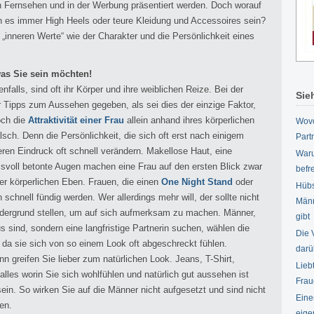
 in Fernsehen und in der Werbung präsentiert werden. Doch worauf
n es immer High Heels oder teure Kleidung und Accessoires sein?
„inneren Werte“ wie der Charakter und die Persönlichkeit eines
was Sie sein möchten!
falls, sind oft ihr Körper und ihre weiblichen Reize. Bei der
Sie
 Tipps zum Aussehen gegeben, als sei dies der einzige Faktor,
och die
Attraktivität einer Frau
allein anhand ihres körperlichen
Wovo
sch. Denn die Persönlichkeit, die sich oft erst nach einigem
Part
ren Eindruck oft schnell verändern. Makellose Haut, eine
War
nisvoll betonte Augen machen eine Frau auf den ersten Blick zwar
befr
ner körperlichen Eben. Frauen, die einen
One Night Stand
oder
Hübs
h schnell fündig werden. Wer allerdings mehr will, der sollte nicht
Männ
Vordergrund stellen, um auf sich aufmerksam zu machen. Männer,
gibt
s sind, sondern eine langfristige Partnerin suchen, wählen die
Die 
 da sie sich von so einem Look oft abgeschreckt fühlen.
darü
nn greifen Sie lieber zum natürlichen Look. Jeans, T-Shirt,
Lieb
es worin Sie sich wohlfühlen und natürlich gut aussehen ist
Frau
sein. So wirken Sie auf die Männer nicht aufgesetzt und sind nicht
Eine
hen.
eige