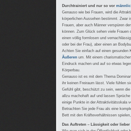
Durchtrainiert und nur so vor
männlic
Genauso wie bei Frauen, wird die Attrak
körperlichen Aussehen bestimmt. Zwar ist
Frauen, aber auch Männer verspüren den
können. Zum Glück sehen viele Frauen di
einen völlig formlosen und vernachlässi
oder bei der Frau), aber einen an Bodybu
Achten Sie einfach auf einen gesunden 
Äußeren
um. Mit einem charismatischen
Eindruck machen und auf so etwas legen 
Körperbau.
Genauso ist es mit dem Thema Dominanz
ihr keinen Freiraum lässt. Viele fühlen 
Gefühl gibt, beschützt zu sein, wenn di
allzu machohaft auf und lassen Sprüche 
einige Punkte in der Attraktivitätsskala 
Betrachten Sie jede Frau als eine komple
Bett mit den Kräfteverhältnissen spielen
Das Auftreten – Lässigkeit oder lieber
Wie man sich in der Öffentlichkeit oder 