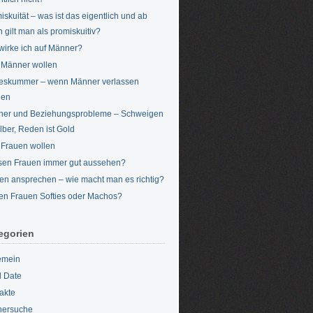
iskuität – was ist das eigentlich und ab
 gilt man als promiskuitiv?
wirke ich auf Männer?
Männer wollen
eskummer – wenn Männer verlassen
den
er und Beziehungsprobleme – Schweigen
ilber, Reden ist Gold
Frauen wollen
en Frauen immer gut aussehen?
en ansprechen – wie macht man es richtig?
en Frauen Softies oder Machos?
egorien
emein
d Date
akte
nersuche