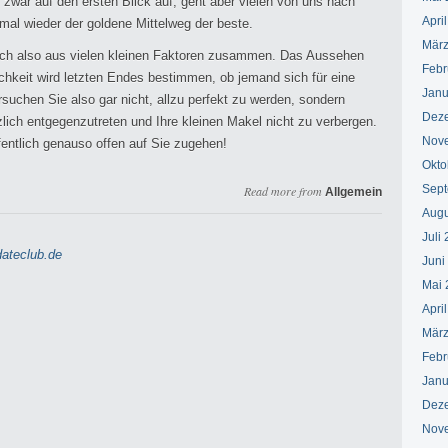
t zwar auf den ersten Blick auf, geht aber vielen von uns nach
Apri
 mal wieder der goldene Mittelweg der beste.
März
 sich also aus vielen kleinen Faktoren zusammen. Das Aussehen
Febr
nlichkeit wird letzten Endes bestimmen, ob jemand sich für eine
Janu
suchen Sie also gar nicht, allzu perfekt zu werden, sondern
Dez
lich entgegenzutreten und Ihre kleinen Makel nicht zu verbergen.
Nov
entlich genauso offen auf Sie zugehen!
Okto
Sept
Read more from
Allgemein
Augu
Juli
ateclub.de
Juni
Mai 
Apri
März
Febr
Janu
Dez
Nov