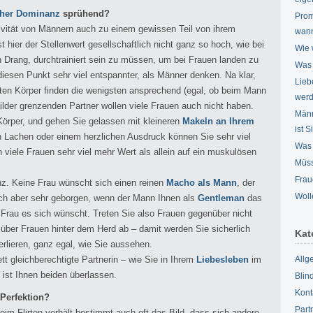
her Dominanz
sprühend?
Prom
tivität von Männern auch zu einem gewissen Teil von ihrem
wann
 hier der Stellenwert gesellschaftlich nicht ganz so hoch, wie bei
Wie 
 Drang, durchtrainiert sein zu müssen, um bei Frauen landen zu
Was 
esen Punkt sehr viel entspannter, als Männer denken. Na klar,
Lieb
gten Körper finden die wenigsten ansprechend (egal, ob beim Mann
wer
ilder grenzenden Partner wollen viele Frauen auch nicht haben.
Männ
Körper, und gehen Sie gelassen mit kleineren
Makeln an Ihrem
ist S
 Lachen oder einem herzlichen Ausdruck können Sie sehr viel
Was 
viele Frauen sehr viel mehr Wert als allein auf ein muskulösen
Müss
Frau
. Keine Frau wünscht sich einen reinen
Macho als Mann
, der
Woll
sich aber sehr geborgen, wenn der Mann Ihnen als
Gentleman
das
e Frau es sich wünscht. Treten Sie also Frauen gegenüber nicht
über Frauen hinter dem Herd ab – damit werden Sie sicherlich
Kat
verlieren, ganz egal, wie Sie aussehen.
tt gleichberechtigte Partnerin – wie Sie in Ihrem
Liebesleben
im
Allg
, ist Ihnen beiden überlassen.
Blin
Kont
 Perfektion?
Part
beim Flirten verhält bestimmt auch oft das Bild, dass sich andere