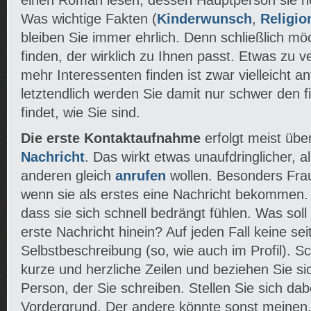
einen Roman lesen, dessen Hauptperson sie no
Was wichtige Fakten (
Kinderwunsch
,
Religio
bleiben Sie immer ehrlich. Denn schließlich m
finden, der wirklich zu Ihnen passt. Etwas zu 
mehr Interessenten finden ist zwar vielleicht an
letztendlich werden Sie damit nur schwer den f
findet, wie Sie sind.
Die erste Kontaktaufnahme
erfolgt meist übe
Nachricht
. Das wirkt etwas unaufdringlicher, 
anderen gleich
anrufen
wollen. Besonders Fra
wenn sie als erstes eine Nachricht bekommen.
dass sie sich schnell bedrängt fühlen. Was soll
erste Nachricht hinein? Auf jeden Fall keine se
Selbstbeschreibung (so, wie auch im Profil). Sc
kurze und herzliche Zeilen und beziehen Sie si
Person, der Sie schreiben. Stellen Sie sich dabe
Vordergrund. Der andere könnte sonst meinen,