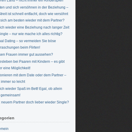
ren Land – nicht immer ein Kinderspiel!
iten und sich versöhnen in der Beziehung –
treit ist schnell entfacht, doch wie versöhnt
sich am besten wieder mit dem Partner?
ich wieder eine Beziehung nach langer Zeit
Single – nur wie mache ich alles richtig?
al Dating – so vermeiden Sie böse
raschungen beim Flirten!
en Frauen immer gut aussehen?
esleben bei Paaren mit Kindern – es gibt
r eine Möglichkeit!
fonieren mit dem Date oder dem Partner –
t immer so leicht
ich wieder Spaß im Bett! Egal, ob allein
 gemeinsam!
z neuem Partner doch lieber wieder Single?
egorien
emein