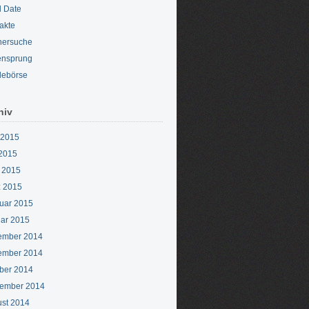
d Date
akte
nersuche
ensprung
lebörse
hiv
 2015
2015
l 2015
 2015
uar 2015
ar 2015
ember 2014
ember 2014
ber 2014
ember 2014
st 2014