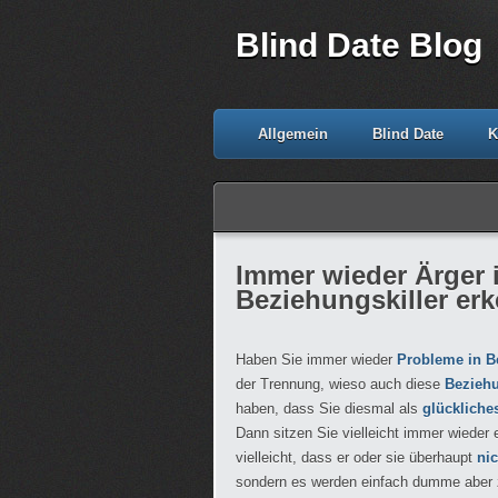
Blind Date Blog
Allgemein
Blind Date
K
Immer wieder Ärger 
Beziehungskiller er
Haben Sie immer wieder
Probleme in 
der Trennung, wieso auch diese
Beziehu
haben, dass Sie diesmal als
glückliche
Dann sitzen Sie vielleicht immer wieder
vielleicht, dass er oder sie überhaupt
ni
sondern es werden einfach dumme aber z