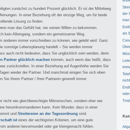
ande
Stre
ligten zunächst zu hundert Prozent glücklich. Er ist der Mittelweg
der S
inungen. In einer Beziehung oft der einzige Weg, um für beide
man 
ellende Lösung zu finden.
Endl
 wenn man das Gefühl hat, nie seinen Willen zu bekommen.
als 
uch kein Alleingang, sondern ein gemeinsamer Weg.
em anderen immer vorschreiben zu können, wie gelebt wird. Ganz
Casu
die sonstige Lebensplanung handelt – Sie werden immer
Über
 auch nicht bedeuten, dass Sie unglücklich sein werden, denn
Müss
n Partner glücklich machen
können, auch wenn das heißt, dass
Lieb
was zurückstellen. In einer Beziehung auf Augenhöhe werden Sie
imme
Tagen wieder der Partner. Und manchmal einigen Sie sich eben
Tele
 Sie Ihrem Partner / Ihrer Partnerin generell immer
nich
Endl
oder
 nicht wie gleichberechtigte Mitmenschen, sondern eher wie
Trot
une herumkommandieren kann. Kein Wunder, dass in einer
fkommt und
Streitereien an der Tagesordnung
sind.
Kat
schaft ist
eines der wichtigsten Kriterien, um eine gute
 vom anderen bevormundet oder gar kleingemacht fühlen.
Allg