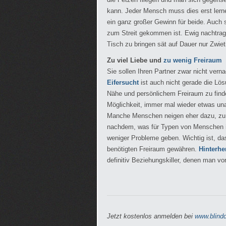
kann. Jeder Mensch muss dies erst lerne
ein ganz großer Gewinn für beide. Auch 
zum Streit gekommen ist. Ewig nachtra
Tisch zu bringen sät auf Dauer nur Zwietr
Zu viel Liebe und
zu wenig Freiraum
Sie sollen Ihren Partner zwar nicht ve
Eifersucht
ist auch nicht gerade die Lös
Nähe und persönlichem Freiraum zu fin
Möglichkeit, immer mal wieder etwas un
Manche Menschen neigen eher dazu, zu k
nachdem, was für Typen von Menschen in
weniger Probleme geben. Wichtig ist, da
benötigten Freiraum gewähren.
Hinterhe
definitiv Beziehungskiller, denen man vo
Jetzt kostenlos anmelden bei
www.blindd