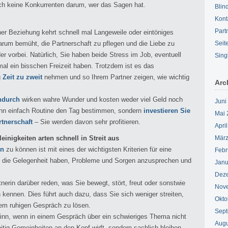
ch keine Konkurrenten darum, wer das Sagen hat.
Blin
Kont
Part
iner Beziehung kehrt schnell mal Langeweile oder eintöniges
arum bemüht, die Partnerschaft zu pflegen und die Liebe zu
Seit
er vorbei. Natürlich, Sie haben beide Stress im Job, eventuell
Sing
al ein bisschen Freizeit haben. Trotzdem ist es das
g
Zeit zu zweit
nehmen und so Ihrem Partner zeigen, wie wichtig
Arc
ndurch
wirken wahre Wunder und kosten weder viel Geld noch
Juni
wann einfach Routine den Tag bestimmen, sondern
investieren Sie
Mai 
rtnerschaft
– Sie werden davon sehr profitieren.
Apri
inigkeiten arten schnell in Streit aus
März
en
zu können ist mit eines der wichtigsten Kriterien für eine
Febr
en die Gelegenheit haben, Probleme und Sorgen anzusprechen und
Janu
.
Dez
rtnerin darüber reden, was Sie bewegt, stört, freut oder sonstwie
Nov
h kennen. Dies führt auch dazu, dass Sie sich weniger streiten,
Okto
nem ruhigen Gespräch zu lösen.
Sept
winn, wenn in einem Gespräch über ein schwieriges Thema nicht
Augu
itig Gemeinheiten an den Kopf wirft, sondern sachlich bleiben