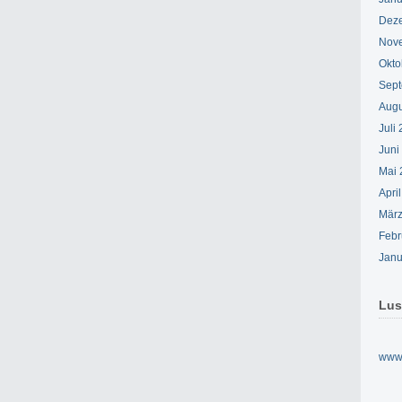
Dez
Nov
Okto
Sept
Augu
Juli
Juni
Mai 
Apri
März
Febr
Janu
Lus
www.