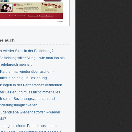
he auch
r wieder Streit in der Beziehung?
Beziehungskiller Alltag – wie man ihn als
 erfolgreich meistert
Partner mal wieder überraschen –
ntiell für eine gute Beziehung
kungen in der Partnerschaft vermeiden
iner Beziehung muss nicht immer alles
ch sein – Beziehungsvarianten und
nderungsmöglichkeiten
Jugendliebe wieder getroffen – wieder
iebt?
ehung mit einem Partner aus einem