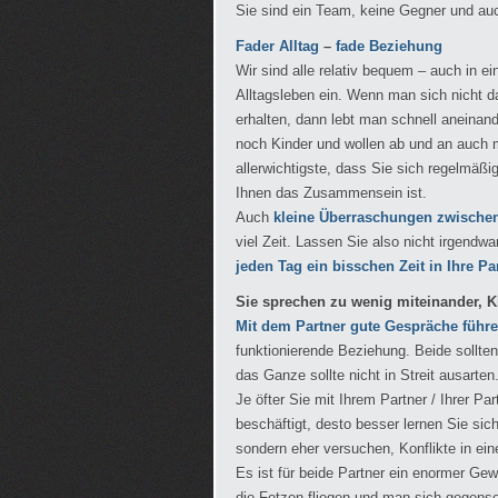
Sie sind ein Team, keine Gegner und au
Fader Alltag
–
fade Beziehung
Wir sind alle relativ bequem – auch in e
Alltagsleben ein. Wenn man sich nicht d
erhalten, dann lebt man schnell aneinand
noch Kinder und wollen ab und an auch m
allerwichtigste, dass Sie sich regelmäßi
Ihnen das Zusammensein ist.
Auch
kleine Überraschungen zwische
viel Zeit. Lassen Sie also nicht irgend
jeden Tag ein bisschen Zeit in Ihre Pa
Sie sprechen zu wenig miteinander, Kle
Mit dem Partner gute Gespräche führ
funktionierende Beziehung. Beide sollt
das Ganze sollte nicht in Streit ausarten
Je öfter Sie mit Ihrem Partner / Ihrer Pa
beschäftigt, desto besser lernen Sie sic
sondern eher versuchen, Konflikte in ei
Es ist für beide Partner ein enormer Ge
die Fetzen fliegen und man sich gegense