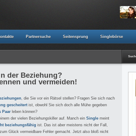
ontakte
Partnersuche
Seitensprung
Singlebörse
Suc
in der Beziehung?
kennen und vermeiden!
Beziehungen
, die Sie vor ein Rätsel stellen? Fragen Sie sich nach
ng gescheitert
ist, obwohl Sie sich doch alle Mühe gegeben
s Paar
leben können?
 einem der vielen Beziehungskiller auf. Manch ein
Single
meint
cht beziehungsfähig
ist. Das ist aber meistens nicht der Fall,
um Glück vermeidbare Fehler gemacht. Jetzt also bloß nicht