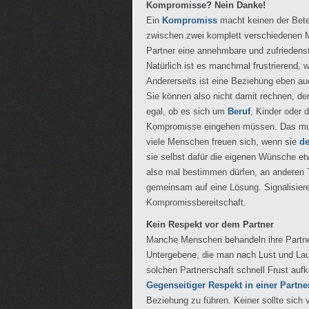
Kompromisse? Nein Danke!
Ein
Kompromiss
macht keinen der Betei
zwischen zwei komplett verschiedenen Me
Partner eine annehmbare und zufriedenst
Natürlich ist es manchmal frustrierend,
Andererseits ist eine Beziehung eben a
Sie können also nicht damit rechnen, d
egal, ob es sich um
Beruf
, Kinder oder 
Kompromisse eingehen müssen. Das muss
viele Menschen freuen sich, wenn sie
de
sie selbst dafür die eigenen Wünsche et
also mal bestimmen dürfen, an anderen 
gemeinsam auf eine Lösung. Signalisieren
Kompromissbereitschaft.
Kein Respekt vor dem Partner
Manche Menschen behandeln ihre Partner
Untergebene, die man nach Lust und La
solchen Partnerschaft schnell Frust au
Gegenseitiger Respekt in einer Partner
Beziehung zu führen. Keiner sollte sich