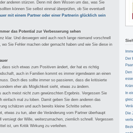
der anderen stürzen. Denn mit dem Wissen um das, was Sie
ollten können Sie selbst einmal überprüfen, ob Sie eventuell
auer mit einem Partner oder einer Partnerin glücklich sein
immer das Potential zur Verbesserung sehen
anz klar. Und deswegen wird auch noch lange niemand vorschnell
Sie
nen, wo Sie Fehler machen oder gemacht haben und wie Sie diese in
Imme
Der 
Dauer
Paar
 dass sich etwas zum Positiven ändert, der hat es richtig
Den 
undschaft, auch in Familien kommt es immer irgendwann an einen
esse
uss. Doch dies sollte immer so passieren, dass die kritisierte
Krän
 sondern eher als Möglichkeit sieht, etwas zu ändern.
dings auch meist nicht zum gewünschten Ergebnis. Vergessen Sie
In e
auch einfach mal zu loben. Damit geben Sie dem anderen das
glei
rung schätzen und auch bereits kleine Schritte sehen.
Verä
t, etwas zu tun, aber die Veränderung vom Partner überhaupt
Die 
ll versiegt der Wille, weiterzumachen, ziemlich schnell. Vergessen
verl
ttel ist, um Kritik Wirkung zu verleihen.
Bezi