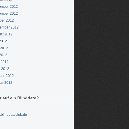
ember 2012
ember 2012
ber 2012
ember 2012
st 2012
 2012
 2012
2012
l 2012
 2012
uar 2012
ar 2012
t auf ein Blinddate?
blinddateclub.de