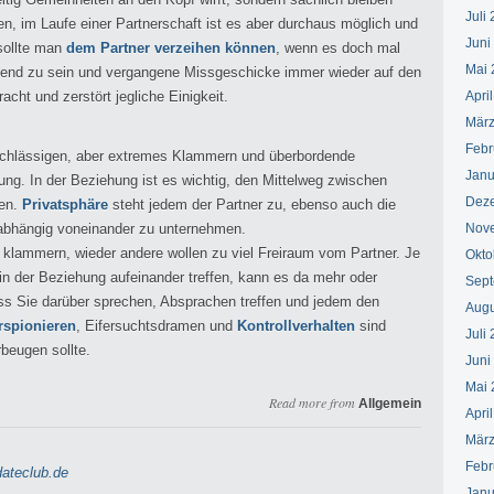
Juli
n, im Laufe einer Partnerschaft ist es aber durchaus möglich und
Juni
sollte man
dem Partner verzeihen können
, wenn es doch mal
Mai 
gend zu sein und vergangene Missgeschicke immer wieder auf den
acht und zerstört jegliche Einigkeit.
Apri
März
Febr
rnachlässigen, aber extremes Klammern und überbordende
Janu
ung. In der Beziehung ist es wichtig, den Mittelweg zwischen
Dez
den.
Privatsphäre
steht jedem der Partner zu, ebenso auch die
abhängig voneinander zu unternehmen.
Nov
lammern, wieder andere wollen zu viel Freiraum vom Partner. Je
Okto
 der Beziehung aufeinander treffen, kann es da mehr oder
Sept
ss Sie darüber sprechen, Absprachen treffen und jedem den
Augu
rspionieren
, Eifersuchtsdramen und
Kontrollverhalten
sind
Juli
rbeugen sollte.
Juni
Mai 
Read more from
Allgemein
Apri
März
Febr
ateclub.de
Janu