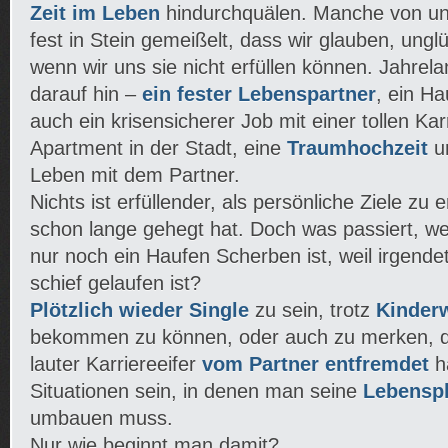
Zeit im Leben
hindurchquälen. Manche von un
fest in Stein gemeißelt, dass wir glauben, ungl
wenn wir uns sie nicht erfüllen können. Jahrela
darauf hin –
ein fester Lebenspartner
, ein Ha
auch ein krisensicherer Job mit einer tollen K
Apartment in der Stadt, eine
Traumhochzeit
u
Leben mit dem Partner.
Nichts ist erfüllender, als persönliche Ziele zu 
schon lange gehegt hat. Doch was passiert, we
nur noch ein Haufen Scherben ist, weil irgende
schief gelaufen ist?
Plötzlich wieder Single
zu sein, trotz
Kinder
bekommen zu können, oder auch zu merken, d
lauter Karriereeifer
vom Partner entfremdet
ha
Situationen sein, in denen man seine
Lebensp
umbauen muss.
Nur wie beginnt man damit?