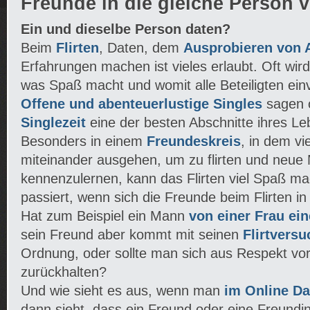
Freunde in die gleiche Person v
Ein und dieselbe Person daten?
Beim
Flirten
, Daten, dem
Ausprobieren von 
Erfahrungen machen ist vieles erlaubt. Oft wird 
was Spaß macht und womit alle Beteiligten ein
Offene und abenteuerlustige Singles
sagen o
Singlezeit
eine der besten Abschnitte ihres Leb
Besonders in einem
Freundeskreis
, in dem vie
miteinander ausgehen, um zu flirten und neu
kennenzulernen, kann das Flirten viel Spaß m
passiert, wenn sich die Freunde beim Flirten 
Hat zum Beispiel ein Mann
von einer Frau e
sein Freund aber kommt mit seinen
Flirtvers
Ordnung, oder sollte man sich aus Respekt vo
zurückhalten?
Und wie sieht es aus, wenn man
im Online Dat
dann sieht, dass ein Freund oder eine Freundi