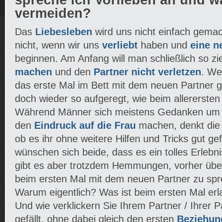
spreche ich Vorlieben an und wa
vermeiden?
Das
Liebesleben
wird uns nicht einfach gemac
nicht, wenn wir uns
verliebt
haben und
eine n
beginnen. Am Anfang will man schließlich so z
machen
und den
Partner nicht verletzen
. We
das erste Mal im Bett mit dem neuen Partner g
doch wieder so aufgeregt, wie beim allerersten
Während Männer sich meistens Gedanken um 
den
Eindruck auf die Frau
machen, denkt die 
ob es ihr ohne weitere Hilfen und Tricks gut gef
wünschen sich beide, dass es ein tolles Erleb
gibt es aber trotzdem Hemmungen, vorher übe
beim ersten Mal mit dem neuen Partner zu spr
Warum eigentlich? Was ist beim ersten Mal erl
Und wie verklickern Sie Ihrem Partner / Ihrer P
gefällt, ohne dabei gleich den ersten
Beziehun