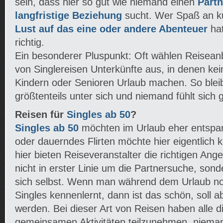
sein, dass hier so gut wie niemand einen
Partn
langfristige Beziehung
sucht. Wer Spaß an kur
Lust auf das eine oder andere Abenteuer
hat
richtig.
Ein besonderer Pluspunkt: Oft wählen Reiseanb
von Singlereisen Unterkünfte aus, in denen kei
Kindern oder Senioren Urlaub machen. So bleib
größtenteils unter sich und niemand fühlt sich g
Reisen für
Singles ab 50
?
Singles ab 50
möchten im Urlaub eher entspan
oder dauerndes Flirten möchte hier eigentlich
hier bieten Reiseveranstalter die richtigen Ang
nicht in erster Linie um die Partnersuche, son
sich selbst. Wenn man während dem Urlaub no
Singles kennenlernt, dann ist das schön, soll 
werden. Bei dieser Art von Reisen haben alle di
gemeinsamen Aktivitäten teilzunehmen, nieman