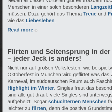
Neben all diesen Vorteilen gibt es trotzdem no
Menschen in einer solch besonderen
Langzeit
müssen. Dazu gehört das Thema
Treue
und
F
wie das
Liebesleben
.
Read more
Flirten und Seitensprung in der
– jeder Jeck is anders!
Nicht nur auf großen Volksfesten, wie beispie
Oktoberfest in München wird geflirtet was das 
Karneval, im süddeutschen Raum auch Faschin
Highlight im Winter
. Singles freut das beson
sind alle gut drauf, viele Singles sind unterwe
aufgeheizt. Sogar
schüchternen Menschen
fä
leichter zu
flirten
, denn die positive Grundsti