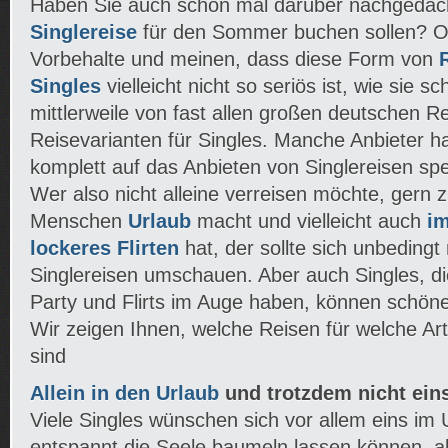
Haben Sie auch schon mal darüber nachgedach
Singlereise
für den Sommer buchen sollen? O
Vorbehalte und meinen, dass diese Form von
Singles
vielleicht nicht so seriös ist, wie sie sc
mittlerweile von fast allen großen deutschen R
Reisevarianten für Singles. Manche Anbieter h
komplett auf das Anbieten von Singlereisen spez
Wer also nicht alleine verreisen möchte, ger
Menschen
Urlaub
macht und vielleicht auch
im
lockeres Flirten
hat, der sollte sich unbedingt 
Singlereisen umschauen. Aber auch Singles, di
Party und Flirts im Auge haben, können schöne
Wir zeigen Ihnen, welche Reisen für welche Ar
sind
Allein in den Urlaub
und trotzdem nicht ei
Viele Singles wünschen sich vor allem eins im 
entspannt die Seele baumeln lassen können, a